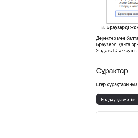
Браузерді ж
Деректер мен бапта
Браузерді қайта ор
Яндекс ID аккаунт
Сұрақтар
Егер сұрақтарыңыз
Қолдау қызметіне