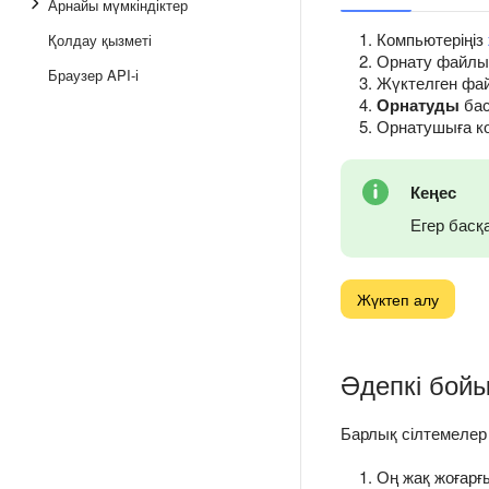
Арнайы мүмкіндіктер
Компьютеріңіз
Қолдау қызметі
Орнату файлы
Браузер API-і
Жүктелген фай
Орнатуды
бас
Орнатушыға ком
Кеңес
Егер басқ
Жүктеп алу
Әдепкі бой
Барлық сілтемелер
Оң жақ жоғар