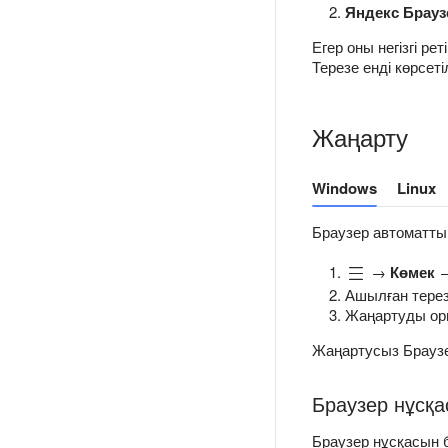
Яндекс Браузе
Егер оны негізгі ре
Терезе енді көрсет
Жаңарту
Windows
Linux
Браузер автоматты 
→
Көмек
Ашылған тере
Жаңартуды орн
Жаңартусыз Браузе
Браузер нұсқа
Браузер нұсқасын 