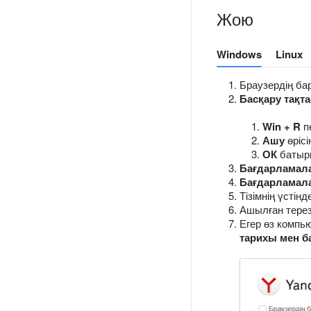
Жою
Windows
Linux
Браузердің ба
Басқару тақт
Win + R
п
Ашу
өріс
ОК
батыр
Бағдарламала
Бағдарламала
Тізімнің үстін
Ашылған тере
Егер өз компью
тарихы мен б