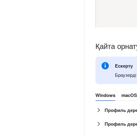
Қайта орнат
Ескерту
Браузерді
Windows
macOS
Профиль дере
Профиль дере