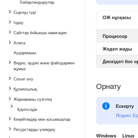
Хабарландырулар
Сыртқы түрі
ОЖ нұсқасы
Іздеу
Сайттар бойынша навигация
Процессор
Алиса
Жедел жады
Аудармашы
Дискідегі бос 
Видео, аудио және файлдармен
жұмыс
Сатып алу
Орнату
Құпиялылық
Жарнаманы сүзгілеу
Ескерту
Қауіпсіздік
Яндекс Бр
Кеңейтімдер мен қосымшалар
Ресурстарды үнемдеу
Windows
Linux