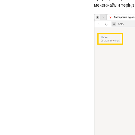
мекенжайын теріңіз