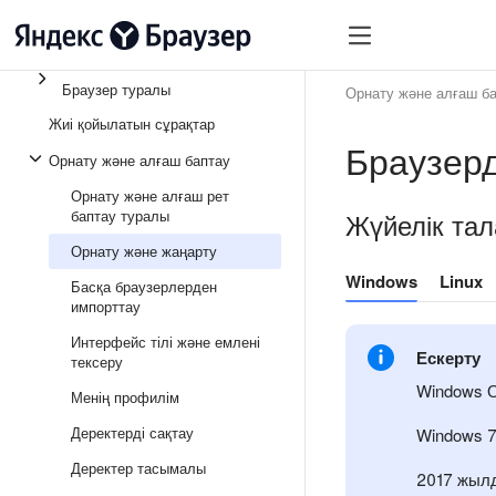
Браузер туралы
Орнату және алғаш б
Жиі қойылатын сұрақтар
Браузерд
Орнату және алғаш баптау
Орнату және алғаш рет
баптау туралы
Жүйелік тал
Орнату және жаңарту
Windows
Linux
Басқа браузерлерден
импорттау
Интерфейс тілі және емлені
Ескерту
тексеру
Windows О
Менің профилім
Деректерді сақтау
Windows 7
Деректер тасымалы
2017 жылд