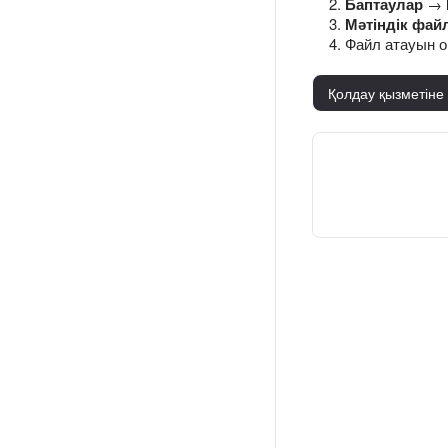
Баптаулар
→
Мәтіндік файл
Файл атауын о
Қолдау қызметіне