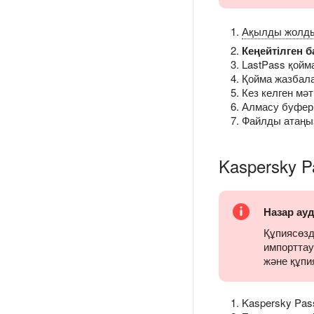
Ақылды жолд
Кеңейтілген 
LastPass қойма
Қойма жазбала
Кез келген мә
Алмасу буферіне
Файлды атаңыз
Kaspersky P
Назар ау
Құпиясөзд
импорттау
және құпи
Kaspersky Pas