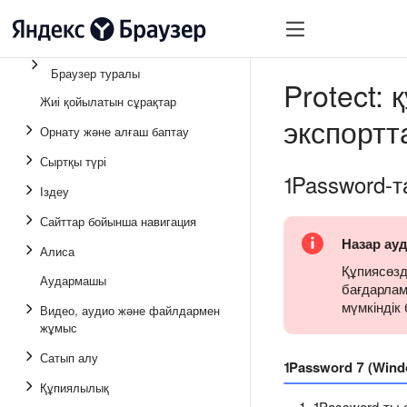
Браузер туралы
Protect:
Жиі қойылатын сұрақтар
экспортт
Орнату және алғаш баптау
Сыртқы түрі
1Password-т
Іздеу
Сайттар бойынша навигация
Назар ау
Алиса
Құпиясөзд
Аудармашы
бағдарлам
мүмкіндік
Видео, аудио және файлдармен
жұмыс
Сатып алу
1Password 7 (Wind
Құпиялылық
1Password-ты 