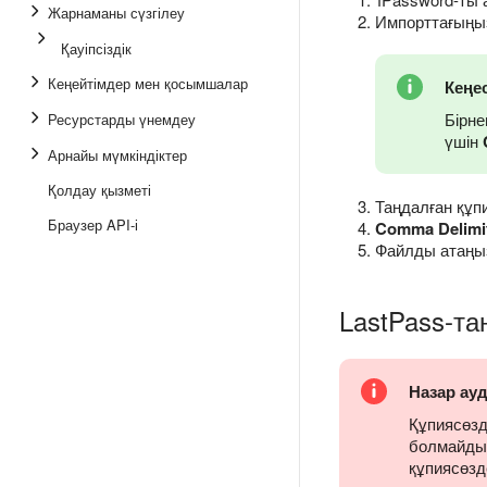
Жарнаманы сүзгілеу
Импорттағыңыз
Қауіпсіздік
Кеңейтімдер мен қосымшалар
Кеңе
Бірне
Ресурстарды үнемдеу
үшін
Арнайы мүмкіндіктер
Қолдау қызметі
Таңдалған құп
Браузер API-і
Comma Delimit
Файлды атаңыз
LastPass-та
Назар ау
Құпиясөзд
болмайды.
құпиясөзд