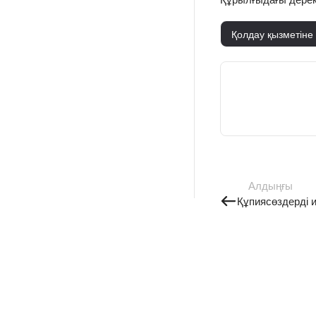
Қолдау қызметіне
Алдыңғы
Құпиясөздерді 