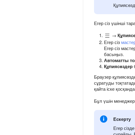
Құпиясөзд
Егер сіз үшінші та
→
Құпиясө
Егер сіз
масте
Егер сіз масте
басыңыз.
Автоматты т
Құпиясөздер
Браузер құпиясөзде
сұратуды тоқтатад
қайта іске қосқанд
Бұл үшін менедже
Ескерту
Егер сізд
сұрайды. Б