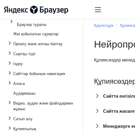
Браузер туралы
Қауіпсіздік
Құпиясө
Жиі қойылатын сұрақтар
Нейропро
Орнату және алғаш баптау
Сыртқы түрі
Құпиясөздер менедже
Іздеу
Сайттар бойынша навигация
Құпиясөздер
Алиса
Аудармашы
Сайтта енгізіл
Видео, аудио және файлдармен
жұмыс
Сайтта жасалғ
Сатып алу
Менеджерге ен
Құпиялылық