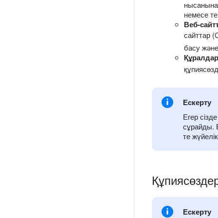
нысанына 
немесе те
Веб-сайт
сайттар (
басу және
Құралдар
құпиясөз
Ескерту
Егер сізд
сұрайды. Б
те жүйелік
Құпиясөздер
Ескерту