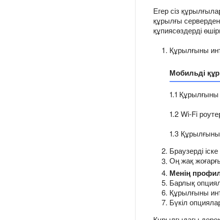
Егер сіз құрылғыла
құрылғы серверден
құпиясөздерді өшір
Құрылғыны инт
Мобильді құ
1.1 Құрылғыны
1.2 Wi-Fi роутер
1.3 Құрылғыны
Браузерді іске
Оң жақ жоғарғ
Менің профи
Барлық опциял
Құрылғыны инт
Бүкіл опцияла
Құрылғыдағы дерект