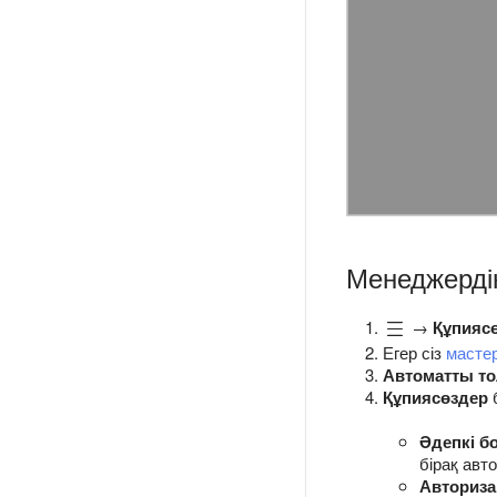
Менеджердің
→
Құпиясө
Егер сіз
масте
Автоматты т
Құпиясөздер
б
Әдепкі б
бірақ авт
Авториза