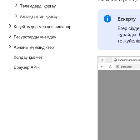
Төлемдерді қорғау
Алаяқтықтан қорғау
Ескерту
Кеңейтімдер мен қосымшалар
Егер сізд
сұрайды. Б
Ресурстарды үнемдеу
те жүйелік
Арнайы мүмкіндіктер
Қолдау қызметі
Браузер API-і