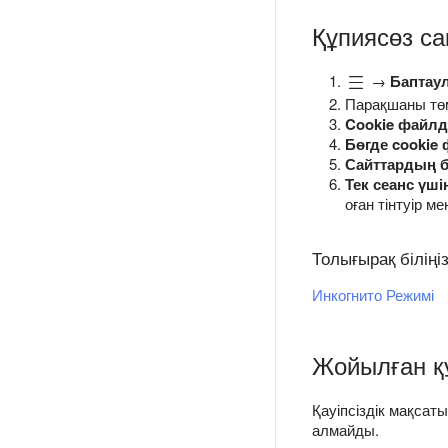
Құпиясөз с
→
Баптау
Парақшаны т
Cookie файл
Бөгде cookie
Сайттардың 
Тек сеанс үші
оған тінтуір м
Толығырақ біліңі
Инкогнито Режимі
Жойылған құ
Қауіпсіздік мақсат
алмайды.