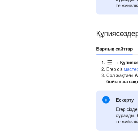
те жүйелік
Құпиясөздер
Барлық сайттар
→
Құпиясө
Егер сіз
масте
Сол жақтағы
А
бойынша сақ
Ескерту
Егер сізд
сұрайды. Б
те жүйелік