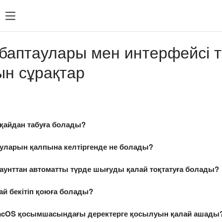
баптаулары мен интерфейсі т
ын сұрақтар
қайдан табуға болады?
ауларын қалпына келтіргенде не болады?
каунттан автоматты түрде шығуды қалай тоқтатуға болады?
ай бекітіп қоюға болады?
acOS қосымшасындағы деректерге қосылуын қалай ашады