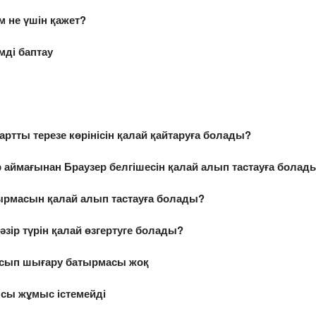
 не үшін қажет?
ді баптау
дартты терезе көрінісін қалай қайтаруға болады?
 аймағынан Браузер белгішесін қалай алып тастауға болад
ырмасын қалай алып тастауға болады?
әзір түрін қалай өзгертуге болады?
сып шығару батырмасы жоқ
сы жұмыс істемейді