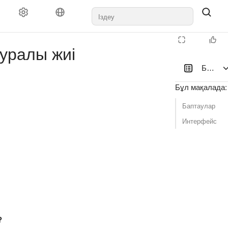
уралы жиі
Браузе
Бұл мақалада
:
Баптаулар
Интерфейс
?