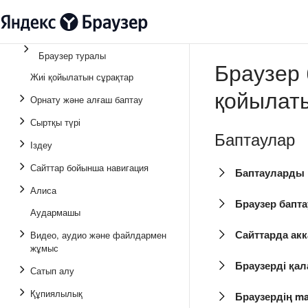
Браузер туралы
Браузер 
Жиі қойылатын сұрақтар
қойылат
Орнату және алғаш баптау
Сыртқы түрі
Баптаулар
Іздеу
Сайттар бойынша навигация
Баптауларды 
Алиса
Браузер бапт
Аудармашы
Сайттарда ак
Видео, аудио және файлдармен
жұмыс
Браузерді қал
Сатып алу
Құпиялылық
Браузердің m