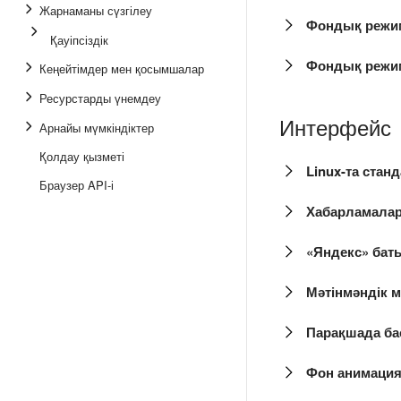
Жарнаманы сүзгілеу
Фондық режим
Қауіпсіздік
Фондық режим
Кеңейтімдер мен қосымшалар
Ресурстарды үнемдеу
Интерфейс
Арнайы мүмкіндіктер
Қолдау қызметі
Linux-та стан
Браузер API-і
Хабарламалар
«Яндекс» бат
Мәтінмәндік м
Парақшада ба
Фон анимация