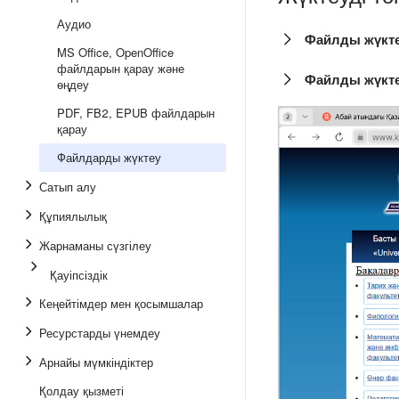
Аудио
Файлды жүкте
MS Office, OpenOffice
файлдарын қарау және
Файлды жүкте
өңдеу
PDF, FB2, EPUB файлдарын
қарау
Файлдарды жүктеу
Сатып алу
Құпиялылық
Жарнаманы сүзгілеу
Қауіпсіздік
Кеңейтімдер мен қосымшалар
Ресурстарды үнемдеу
Арнайы мүмкіндіктер
Қолдау қызметі