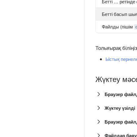
Бетті … ретінде
Бетті басып шы
Файлды (пішім
Толығырақ біліңі
Ыстық пернел
Жүктеу мәс
Браузер файл
Жүктеу үзілді
Браузер файл
Файлдар баяу