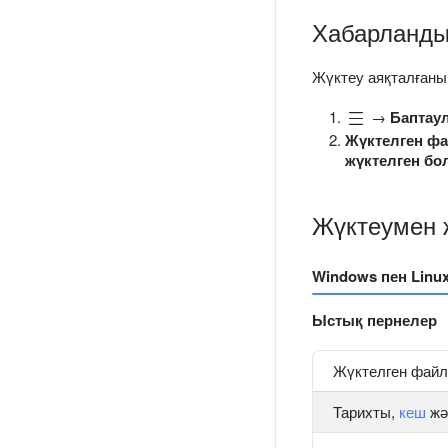
Хабарланды
Жүктеу аяқталғаны
→
Баптау
Жүктелген ф
жүктелген бол
Жүктеумен 
Windows пен Linu
Ыстық пернелер
Жүктелген файлд
Тарихты,
кеш
жә