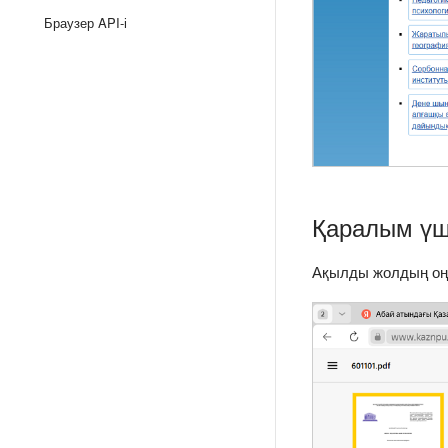
Браузер API-і
Қаралым үш
Ақылды жолдың оң