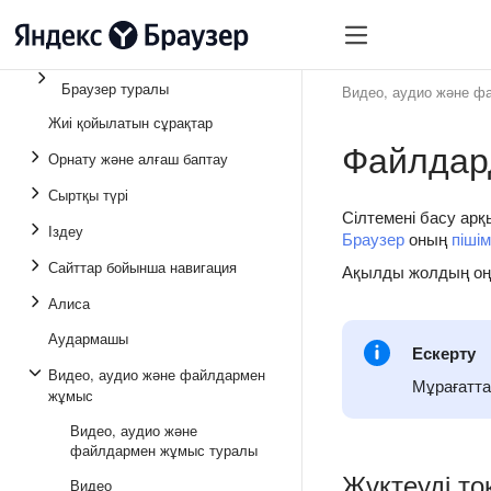
Браузер туралы
Видео, аудио және ф
Жиі қойылатын сұрақтар
Файлдар
Орнату және алғаш баптау
Сыртқы түрі
Сілтемені басу ар
Іздеу
Браузер
оның
пішім
Сайттар бойынша навигация
Ақылды жолдың оң
Алиса
Аудармашы
Ескерту
Видео, аудио және файлдармен
Мұрағатта
жұмыс
Видео, аудио және
файлдармен жұмыс туралы
Жүктеуді то
Видео