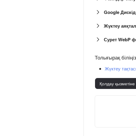
Google Дискід
Жүктеу аяқта
Сурет WebP ф
Толығырақ біліңі
Жүктеу тақтас
Қолдау қызметіне