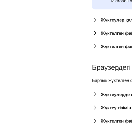
Microsoft
Жүктеулер қа
Жүктелген фа
Жүктелген фа
Браузердегі 
Барлық жүктелген ф
Жүктеулерде
Жүктеу тізімін
Жүктелген фа