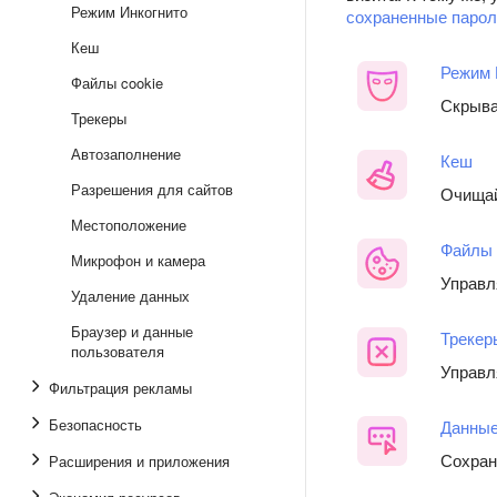
Режим Инкогнито
сохраненные парол
Кеш
Режим 
Файлы cookie
Скрыва
Трекеры
Автозаполнение
Кеш
Разрешения для сайтов
Очищай
Местоположение
Файлы 
Микрофон и камера
Управл
Удаление данных
Браузер и данные
Трекер
пользователя
Управл
Фильтрация рекламы
Безопасность
Данные
Сохран
Расширения и приложения