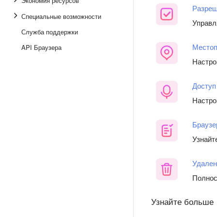
Экономия ресурсов
Разреш
Специальные возможности
Управл
Служба поддержки
Местоп
API Браузера
Настро
Доступ
Настро
Браузе
Узнайт
Удален
Полнос
Узнайте больше