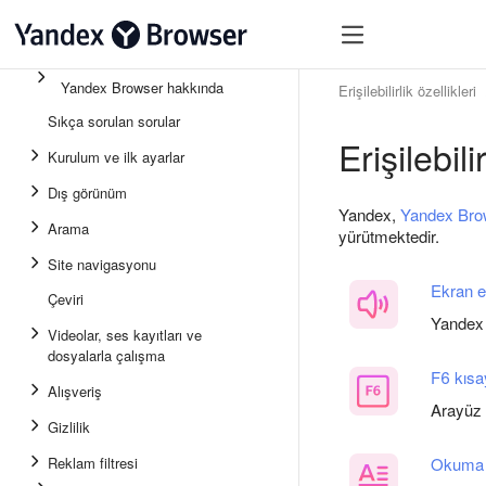
Yandex Browser hakkında
Erişilebilirlik özellikleri
Sıkça sorulan sorular
Erişilebili
Kurulum ve ilk ayarlar
Dış görünüm
Yandex,
Yandex Bro
Arama
yürütmektedir.
Site navigasyonu
Ekran e
Çeviri
Yandex 
Videolar, ses kayıtları ve
dosyalarla çalışma
F6 kısa
Alışveriş
Arayüz 
Gizlilik
Reklam filtresi
Okuma