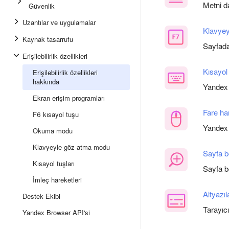
Metni d
Güvenlik
Uzantılar ve uygulamalar
Klavye
Kaynak tasarrufu
Sayfada
Erişilebilirlik özellikleri
Kısayol 
Erişilebilirlik özellikleri
hakkında
Yandex B
Ekran erişim programları
Fare har
F6 kısayol tuşu
Yandex B
Okuma modu
Klavyeyle göz atma modu
Sayfa b
Kısayol tuşları
Sayfa bo
İmleç hareketleri
Altyazıl
Destek Ekibi
Tarayıcı
Yandex Browser API'si