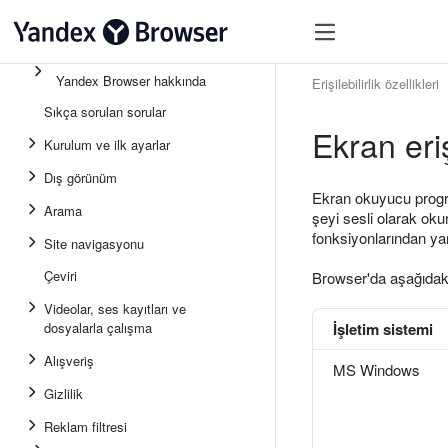
Yandex Browser hakkında
Erişilebilirlik özellikleri
Sıkça sorulan sorular
Ekran eri
Kurulum ve ilk ayarlar
Dış görünüm
Ekran okuyucu progra
Arama
şeyi sesli olarak oku
fonksiyonlarından ya
Site navigasyonu
Çeviri
Browser'da aşağıdaki
Videolar, ses kayıtları ve
dosyalarla çalışma
İşletim sistemi
Alışveriş
MS Windows
Gizlilik
Reklam filtresi