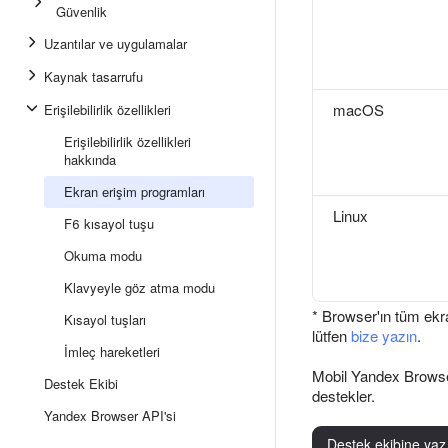
Güvenlik
Uzantılar ve uygulamalar
Kaynak tasarrufu
macOS
Erişilebilirlik özellikleri
Erişilebilirlik özellikleri
hakkında
Ekran erişim programları
Linux
F6 kısayol tuşu
Okuma modu
Klavyeyle göz atma modu
* Browser'ın tüm ek
Kısayol tuşları
lütfen
bize yazın
.
İmleç hareketleri
Mobil Yandex Brows
Destek Ekibi
destekler.
Yandex Browser API'si
Destek ekibine yaz