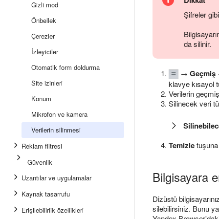
Dikkat
Gizli mod
Şifreler gi
Önbellek
Bilgisayar
Çerezler
da silinir.
İzleyiciler
Otomatik form doldurma
→
Geçmiş
Site izinleri
klavye kısayol t
Verilerin geçmiş
Konum
Silinecek veri tü
Mikrofon ve kamera
Silinebilec
Verilerin silinmesi
Temizle
tuşuna 
Reklam filtresi
Güvenlik
Bilgisayara 
Uzantılar ve uygulamalar
Kaynak tasarrufu
Dizüstü bilgisayarını
silebilirsiniz. Bunu 
Erişilebilirlik özellikleri
Yandex Browser'dak