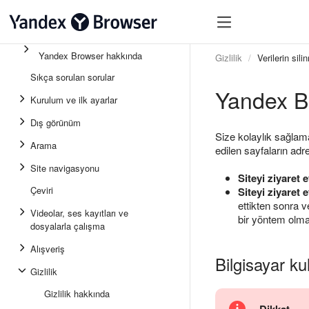
Yandex Browser hakkında
Gizlilik
Verilerin sili
Sıkça sorulan sorular
Yandex Br
Kurulum ve ilk ayarlar
Dış görünüm
Size kolaylık sağlama
Arama
edilen sayfaların adre
Site navigasyonu
Siteyi ziyaret
Çeviri
Siteyi ziyaret 
ettikten sonra v
Videolar, ses kayıtları ve
bir yöntem olmay
dosyalarla çalışma
Alışveriş
Bilgisayar kul
Gizlilik
Gizlilik hakkında