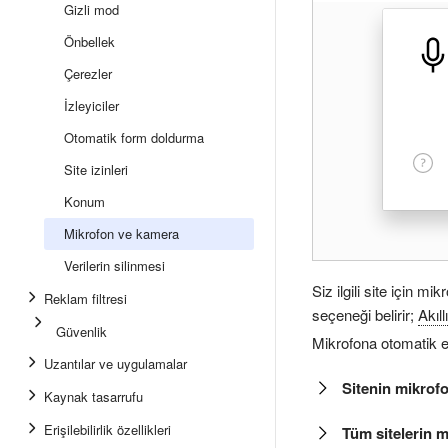
Gizli mod
Önbellek
Çerezler
İzleyiciler
Otomatik form doldurma
Site izinleri
Konum
Mikrofon ve kamera
Verilerin silinmesi
Siz ilgili site için 
Reklam filtresi
seçeneği belirir;
Akıll
Güvenlik
Mikrofona otomatik e
Uzantılar ve uygulamalar
Sitenin mikrofo
Kaynak tasarrufu
Erişilebilirlik özellikleri
Tüm sitelerin 