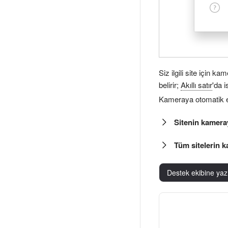
Siz ilgili site için 
belirir;
Akıllı satır
'da 
Kameraya otomatik e
Sitenin kamera
Tüm sitelerin 
Destek ekibine yaz