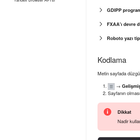
GDIPP program
FXAA'ı devre dı
Roboto yazı tipi
Kodlama
Metin sayfada düzgün
→
Gelişmi
Sayfanın olması
Dikkat
Nadir kulla