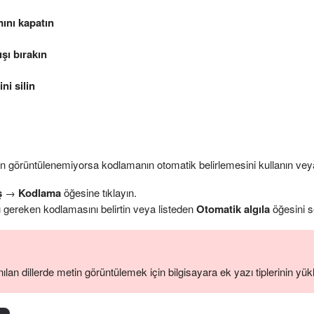
ını kapatın
şı bırakın
ni silin
 görüntülenemiyorsa kodlamanın otomatik belirlemesini kullanın veya
ş
→
Kodlama
öğesine tıklayın.
 gereken kodlamasını belirtin veya listeden
Otomatik algıla
öğesini s
nılan dillerde metin görüntülemek için bilgisayara ek yazı tiplerinin yük