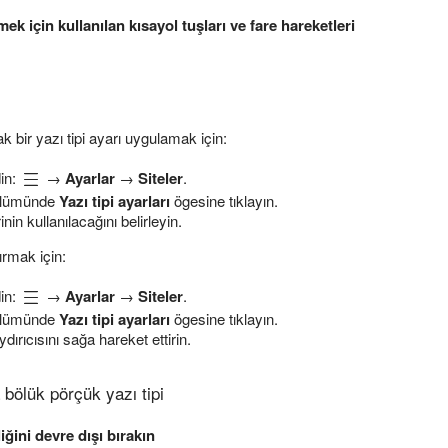
ek için kullanılan kısayol tuşları ve fare hareketleri
k bir yazı tipi ayarı uygulamak için:
din:
→
Ayarlar
→
Siteler
.
lümünde
Yazı tipi ayarları
ögesine tıklayın.
inin kullanılacağını belirleyin.
ırmak için:
din:
→
Ayarlar
→
Siteler
.
lümünde
Yazı tipi ayarları
ögesine tıklayın.
dırıcısını sağa hareket ettirin.
 bölük pörçük yazı tipi
iğini devre dışı bırakın