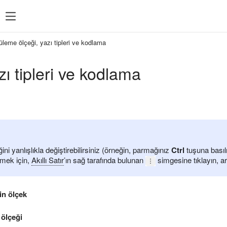
leme ölçeği, yazı tipleri ve kodlama
zı tipleri ve kodlama
ini yanlışlıkla değiştirebilirsiniz (örneğin, parmağınız
Ctrl
tuşuna basılı
mek için,
Akıllı Satır
’ın sağ tarafında bulunan
simgesine tıklayın, a
in ölçek
 ölçeği