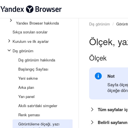
Yandex Browser hakkında
Dış görünüm
Görüntü
Sıkça sorulan sorular
Ölçek, ya
Kurulum ve ilk ayarlar
Dış görünüm
Ölçek
Dış görünüm hakkında
Başlangıç Sayfası
Not
Yeni sekme
Sayfa ölçeğ
Arka plan
ölçeğe dön
Yan panel
Akıllı satır'daki simgeler
Tüm sayfalar iç
Renk şeması
Belirli sayfanın
Görüntüleme ölçeği, yazı