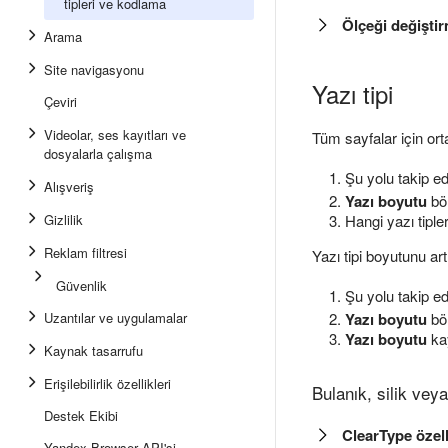
tipleri ve kodlama
Ölçeği değiştirm
Arama
Site navigasyonu
Yazı tipi
Çeviri
Videolar, ses kayıtları ve
Tüm sayfalar için orta
dosyalarla çalışma
Şu yolu takip e
Alışveriş
Yazı boyutu
bö
Gizlilik
Hangi yazı tipler
Reklam filtresi
Yazı tipi boyutunu art
Güvenlik
Şu yolu takip e
Yazı boyutu
bö
Uzantılar ve uygulamalar
Yazı boyutu
kay
Kaynak tasarrufu
Erişilebilirlik özellikleri
Bulanık, silik veya
Destek Ekibi
ClearType özell
Yandex Browser API'si