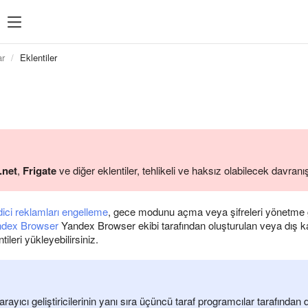
ar
Eklentiler
.net
,
Frigate
ve diğer eklentiler, tehlikeli ve haksız olabilecek davranış
dici reklamları engelleme
, gece modunu açma veya şifreleri yönetme g
ndex Browser
Yandex Browser ekibi tarafından oluşturulan veya dış 
tileri yükleyebilirsiniz.
 tarayıcı geliştiricilerinin yanı sıra üçüncü taraf programcılar tarafında