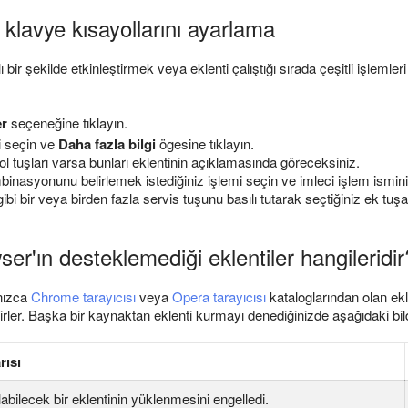
n klavye kısayollarını ayarlama
zlı bir şekilde etkinleştirmek veya eklenti çalıştığı sırada çeşitli işlemle
er
seçeneğine tıklayın.
i seçin ve
Daha fazla bilgi
ögesine tıklayın.
ol tuşları varsa bunları eklentinin açıklamasında göreceksiniz.
inasyonunu belirlemek istediğiniz işlemi seçin ve imleci işlem isminin
ibi bir veya birden fazla servis tuşunu basılı tutarak seçtiğiniz ek tuşa 
r'ın desteklemediği eklentiler hangileridir
nızca
Chrome tarayıcısı
veya
Opera tarayıcısı
kataloglarından olan ekl
lirler. Başka bir kaynaktan eklenti kurmayı denediğinizde aşağıdaki bil
ısı
labilecek bir eklentinin yüklenmesini engelledi.