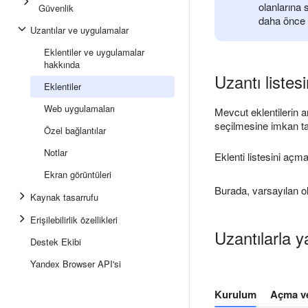
olanlarına
Güvenlik
daha önce y
Uzantılar ve uygulamalar
Eklentiler ve uygulamalar
hakkında
Uzantı listes
Eklentiler
Web uygulamaları
Mevcut eklentilerin a
seçilmesine imkan ta
Özel bağlantılar
Notlar
Eklenti listesini açm
Ekran görüntüleri
Burada, varsayılan ol
Kaynak tasarrufu
Erişilebilirlik özellikleri
Uzantılarla y
Destek Ekibi
Yandex Browser API'si
Kurulum
Açma v