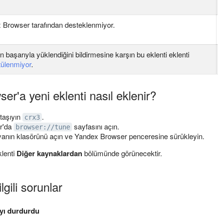
 Browser tarafından desteklenmiyor.
in başarıyla yüklendiğini bildirmesine karşın bu eklenti eklenti
tülenmiyor
.
r'a yeni eklenti nasıl eklenir?
 taşıyın
.
crx3
r'da
sayfasını açın.
browser://tune
syanın klasörünü açın ve Yandex Browser penceresine sürükleyin.
lenti
Diğer kaynaklardan
bölümünde görünecektir.
ilgili sorunlar
ayı durdurdu