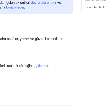
an gelen eklentileri
devre dışı bırakır
ve
larla
kontrol eder
.
Eklentiler ile ilg
ha popüler, yararlı ve güvenli eklentilerin
ri listelenir (örneğin,
eşitleme
).