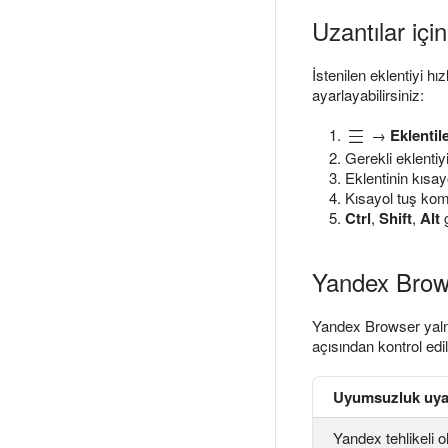
Uzantılar içi
İstenilen eklentiyi hı
ayarlayabilirsiniz:
→
Eklentil
Gerekli eklentiy
Eklentinin kısay
Kısayol tuş komb
Ctrl
,
Shift
,
Alt
g
Yandex Browse
Yandex Browser yal
açısından kontrol edi
Uyumsuzluk uyar
Yandex tehlikeli o