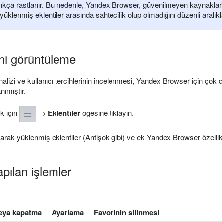
 sıkça rastlanır. Bu nedenle, Yandex Browser, güvenilmeyen kaynaklard
üklenmiş eklentiler arasında sahtecilik olup olmadığını düzenli aralık
ini görüntüleme
nalizi ve kullanıcı tercihlerinin incelenmesi, Yandex Browser için çok da
nımıştır.
ak için
→
Eklentiler
ögesine tıklayın.
arak yüklenmiş eklentiler (Antişok gibi) ve ek Yandex Browser özellikle
apılan işlemler
eya kapatma
Ayarlama
Favorinin silinmesi