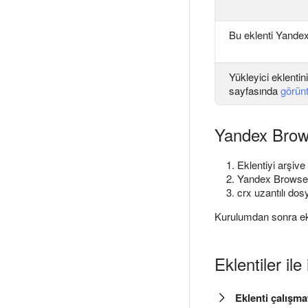
Bu eklenti Yandex
Yükleyici eklentin
sayfasında
görün
Yandex Browse
Eklentiyi arşive
Yandex Browse
crx uzantılı do
Kurulumdan sonra ek
Eklentiler ile 
Eklenti çalışm