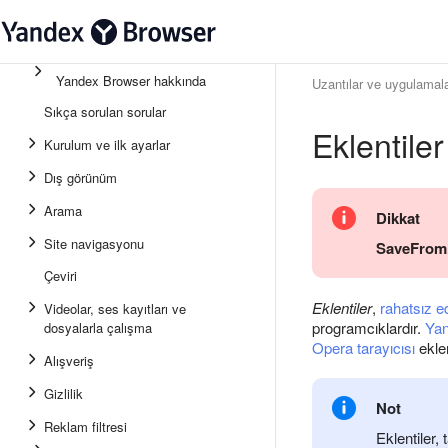
Yandex Browser hakkında
Uzantılar ve uygulamal
Sıkça sorulan sorular
Eklentiler
Kurulum ve ilk ayarlar
Dış görünüm
Arama
Dikkat
Site navigasyonu
SaveFrom
Çeviri
Eklentiler
,
rahatsız e
Videolar, ses kayıtları ve
programcıklardır.
Ya
dosyalarla çalışma
Opera tarayıcısı
eklen
Alışveriş
Gizlilik
Not
Reklam filtresi
Eklentiler,