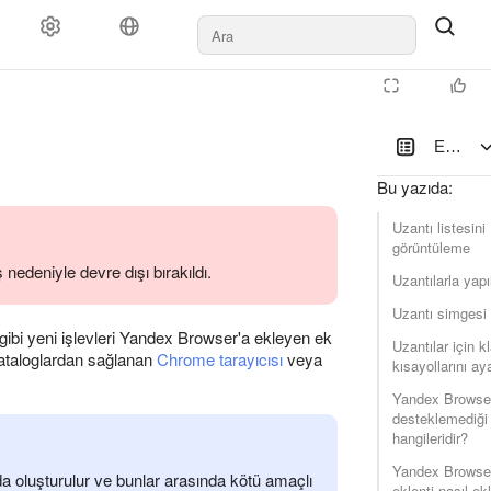
Eklentil
Bu yazıda
:
Uzantı listesini
görüntüleme
 nedeniyle devre dışı bırakıldı.
Uzantılarla yapı
Uzantı simgesi
ibi yeni işlevleri Yandex Browser'a ekleyen ek
Uzantılar için k
kataloglardan sağlanan
Chrome tarayıcısı
veya
kısayollarını a
Yandex Browser
desteklemediği 
hangileridir?
Yandex Browser
n da oluşturulur ve bunlar arasında kötü amaçlı
eklenti nasıl ek