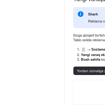
Sharh
Reklama na
Sizga qiziqarli bo‘l
Tablo ostida reklama
→
Sozlama
Yangi varaq ekr
Bosh sahifa
bo
Yordam xizmatiga 