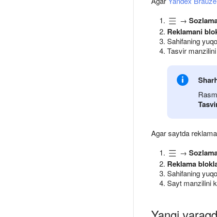
Agar
Yandex Brauze
→
Sozlama
Reklamani blo
Sahifaning yuqo
Tasvir manzilini
Shar
Rasm 
Tasvi
Agar saytda reklama 
→
Sozlama
Reklama blokl
Sahifaning yuqo
Sayt manzilini k
Yangi varaqd