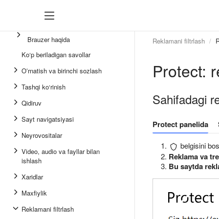
Brauzer haqida
Reklamani filtrlash
R
Ko‘p beriladigan savollar
Protect: 
Oʻrnatish va birinchi sozlash
Tashqi ko‘rinish
Sahifadagi r
Qidiruv
Sayt navigatsiyasi
Protect panelida
Neyrovositalar
belgisini bos
Video, audio va fayllar bilan
Reklama va tre
ishlash
Bu saytda rekl
Xaridlar
Maxfiylik
Reklamani filtrlash