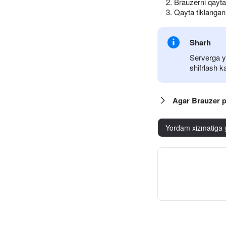
Brauzerni qayta 
Qayta tiklangan
Sharh
Serverga y
shifrlash k
Agar Brauzer p
Yordam xizmatiga 