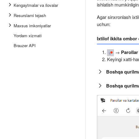
ishlatish mumkinligi
Kengaytmalar va ilovalar
Resurslarni tejash
Agar sinxronlash ixti
uchun:
Maxsus imkoniyatlar
Yordam xizmati
Ixtilof ikkita ombor
Brauzer API
→
Parollar
Keyingi xatti-ha
Boshqa qurilma
Boshqa qurilma