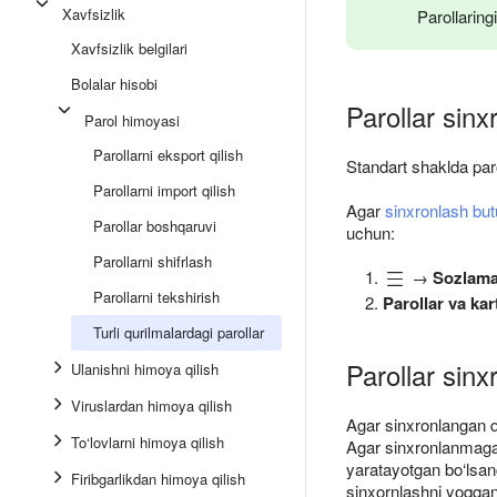
Xavfsizlik
Parollarin
Xavfsizlik belgilari
Bolalar hisobi
Parollar sinxr
Parol himoyasi
Parollarni eksport qilish
Standart shaklda par
Parollarni import qilish
Agar
sinxronlash butu
Parollar boshqaruvi
uchun:
Parollarni shifrlash
→
Sozlama
Parollarni tekshirish
Parollar va kar
Turli qurilmalardagi parollar
Parollar sinxr
Ulanishni himoya qilish
Viruslardan himoya qilish
Agar sinxronlangan q
To‘lovlarni himoya qilish
Agar sinxronlanmagan 
yaratayotgan bo‘lsang
Firibgarlikdan himoya qilish
sinxornlashni yoqqan 