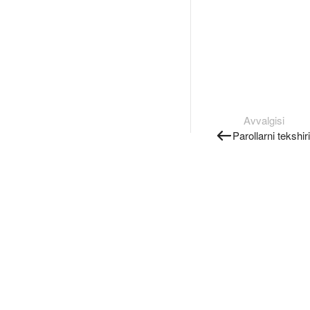
Avvalgisi
Parollarni tekshir