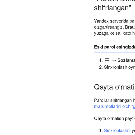
shifrlangan”
Yandex serverida paro
o‘zgartirsangiz, Brauz
yuzaga kelsa, xato h
Eski parol esingizd
→
Sozlama
Sinxronlash oyna
Qayta o‘rnati
Parollar shifrlangan 
maʼlumotlarini oʻchir
Qayta oʻrnatish payti
Sinxronlashni
yo