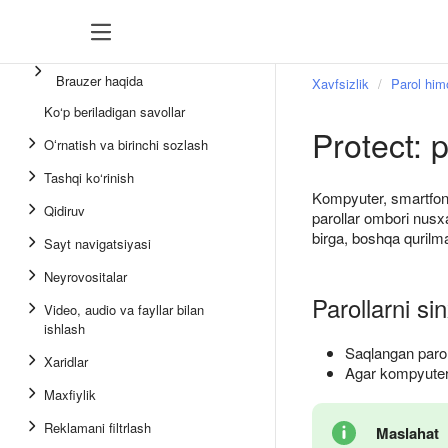
Brauzer haqida
Xavfsizlik
Parol him
Ko‘p beriladigan savollar
Protect: 
Oʻrnatish va birinchi sozlash
Tashqi ko‘rinish
Kompyuter, smartfon
Qidiruv
parollar ombori nusx
birga, boshqa qurilma
Sayt navigatsiyasi
Neyrovositalar
Parollarni sin
Video, audio va fayllar bilan
ishlash
Saqlangan paroll
Xaridlar
Agar kompyuter 
Maxfiylik
Reklamani filtrlash
Maslahat