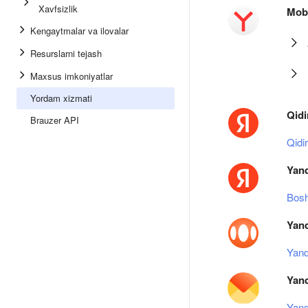
Xavfsizlik
Mobi
Kengaytmalar va ilovalar
Resurslarni tejash
Maxsus imkoniyatlar
Yordam xizmati
Qidi
Brauzer API
Qidir
Yand
Bosh
Yan
Yan
Yan
Yand