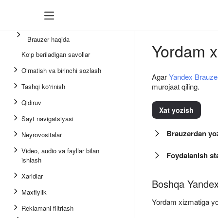
Brauzer haqida
Yordam x
Ko‘p beriladigan savollar
Oʻrnatish va birinchi sozlash
Agar
Yandex Brauze
murojaat qiling.
Tashqi ko‘rinish
Qidiruv
Xat yozish
Sayt navigatsiyasi
Brauzerdan yo
Neyrovositalar
Video, audio va fayllar bilan
Foydalanish sta
ishlash
Xaridlar
Boshqa Yandex x
Maxfiylik
Yordam xizmatiga yoz
Reklamani filtrlash