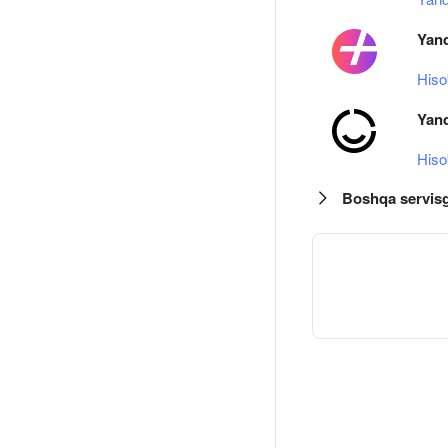
Yan
Hiso
Yan
Hiso
Boshqa servisg