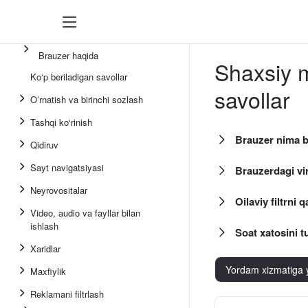
Brauzer haqida
Shaxsiy m
Ko‘p beriladigan savollar
savollar
Oʻrnatish va birinchi sozlash
Tashqi ko‘rinish
Brauzer nima b
Qidiruv
Sayt navigatsiyasi
Brauzerdagi v
Neyrovositalar
Oilaviy filtrn
Video, audio va fayllar bilan
ishlash
Soat xatosini t
Xaridlar
Yordam xizmatiga 
Maxfiylik
Reklamani filtrlash