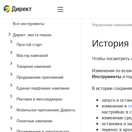
Инструменты
Инструменты
Все инструменты
Управление кампания
Единая перфоманс-
Директ: места показа
История
Реклама в мессенд
Простой старт
Продвижение прило
Мастер кампаний
Чтобы посмотреть и
Медийная реклама
Товарная кампания
Изменения по всем
Мастер кампаний
Инструменты
и по
Продвижение приложений
Товарная кампания
В истории сохраняю
Единая перфоманс-кампания
Простой старт
Реклама в мессенджерах
запуск и остан
изменения в
п
Мобильное приложение Директа
настройках в 
изменение сре
Охватные кампании
остановка и з
перенос в арх
Продвижение в тематических