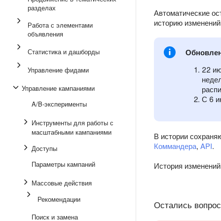
разделах
Автоматические ост
историю изменений
Работа с элементами
объявления
Статистика и дашборды
Обновлен
22 ию
Управление фидами
недел
Управление кампаниями
распи
С 6 и
A/B-эксперименты
Инструменты для работы с
масштабными кампаниями
В истории сохраня
Коммандера
,
API
.
Доступы
Параметры кампаний
История изменений 
Массовые действия
Рекомендации
Остались вопро
Поиск и замена