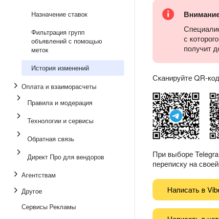
Внимани
Назначение ставок
Специалис
Фильтрация групп
с которог
объявлений с помощью
получит д
меток
История изменений
Сканируйте QR-код 
Оплата и взаиморасчеты
Правила и модерация
Технологии и сервисы
Обратная связь
При выборе Telegr
Директ Про для вендоров
переписку на своей 
Агентствам
Написать в Vib
Другое
Сервисы Рекламы
Написать в чат