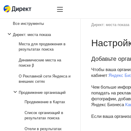
Инструменты
Инструменты
Все инструменты
Директ: места показа
Единая перфоманс-
Директ: места показа
Настрой
Реклама в мессенд
Места для продвижения в
результатах поиска
Продвижение прило
Добавьте орга
Динамические места на
Медийная реклама
поиске β
Чтобы ваша организ
Мастер кампаний
кабинет
Яндекс Би
О Рекламной сети Яндекса и
внешних сетях
Товарная кампания
Чем больше информ
Продвижение организаций
попадать на реклам
Простой старт
фотографии, добавь
Продвижение в Картах
Яндекс Бизнеса
Ка
Список организаций в
Если ваша организ
результатах поиска
Отели в результатах