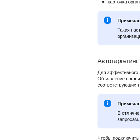
карточка орга
Примеча
Такая нас
организац
Автотаргетинг
Для эффективного 
Объявление организ
соответствующих то
Примеча
В отличие
запросам.
Чтобы подключить