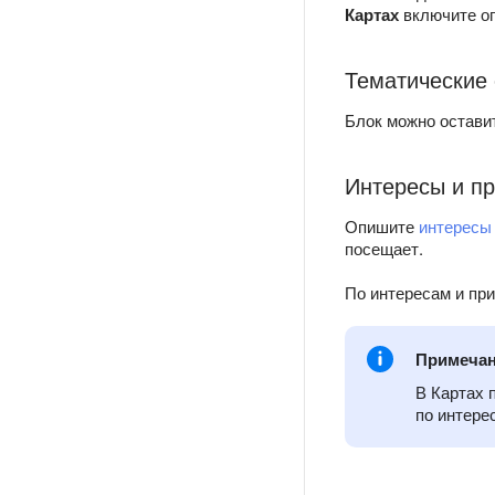
Картах
включите о
Тематические
Блок можно оставит
Интересы и п
Опишите
интересы
посещает.
По интересам и пр
Примеча
В Картах 
по интере