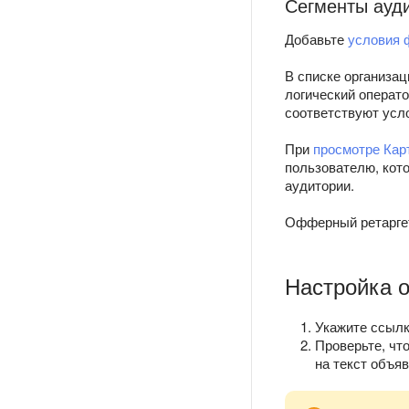
Сегменты ауд
Добавьте
условия 
В списке организац
логический операто
соответствуют усл
При
просмотре Кар
пользователю, кот
аудитории.
Офферный ретаргети
Настройка 
Укажите ссылк
Проверьте, чт
на текст объя