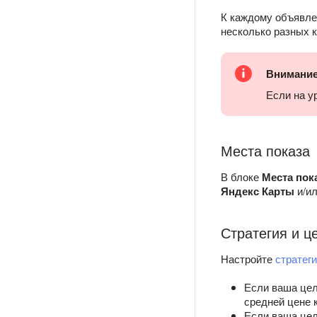
К каждому объявле
несколько разных к
Внимани
Если на у
Места показа
В блоке
Места пок
Яндекс Карты
и/и
Стратегия и ц
Настройте
стратег
Если ваша цел
средней цене 
Если ваша цел