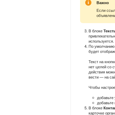
Важно
Если ссыл
объявлени
В блоке
Текст
привлекательн
используется.
По умолчанию 
будет отображ
Текст на кноп
нет целей со 
действия можн
вести — на са
Чтобы настрое
добавьте 
добавьте 
В блоке
Конта
карточке орган