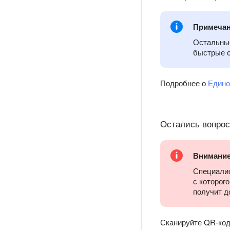
Примеча
Остальные
быстрые с
Подробнее о
Едино
Остались вопро
Внимани
Специалис
с которог
получит д
Сканируйте QR-код 