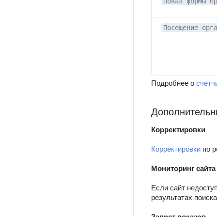
Показ формы б
Посещение орг
Подробнее о
счетч
Дополнительн
Корректировки
Корректировки
по р
Мониторинг сайта
Если сайт недосту
результатах поиска
Запрет показов