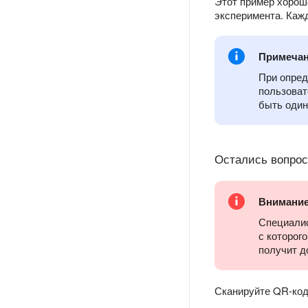
Этот пример хорош
эксперимента. Каж
Примеча
При опред
пользоват
быть один
Остались вопро
Внимани
Специалис
с которог
получит д
Сканируйте QR-код 