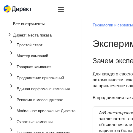
Инструменты
Инструменты
Все инструменты
Технологии и сервисы
Единая перфоманс-
Директ: места показа
Экспери
Реклама в мессенд
Простой старт
Продвижение прило
Мастер кампаний
Зачем эксп
Медийная реклама
Товарная кампания
Мастер кампаний
Для каждого своег
Продвижение приложений
автоматически пок
Товарная кампания
на привлечение ваш
Единая перфоманс-кампания
Простой старт
В продвижении так
Реклама в мессенджерах
Мобильное приложение Директа
A/B-тестирова
заключается в т
Охватные кампании
объявления или 
вариантов боль
Продвижение в тематических