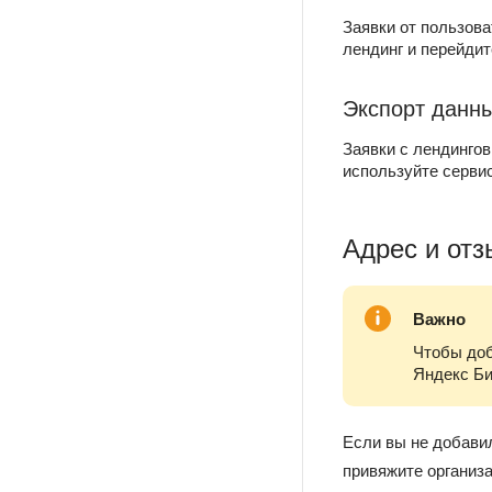
Заявки от пользов
лендинг и перейди
Экспорт данны
Заявки с лендингов
используйте серви
Адрес и от
Важно
Чтобы доб
Яндекс Би
Если вы не добави
привяжите организ