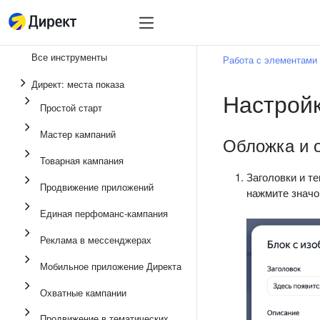
Инструменты
Инструменты
Все инструменты
Работа с элементами
Единая перфоманс-
Директ: места показа
Настройк
Реклама в мессенд
Простой старт
Продвижение прило
Мастер кампаний
Обложка и 
Медийная реклама
Товарная кампания
Мастер кампаний
Заголовки и т
Продвижение приложений
нажмите знач
Товарная кампания
Единая перфоманс-кампания
Простой старт
Реклама в мессенджерах
Мобильное приложение Директа
Охватные кампании
Продвижение в тематических