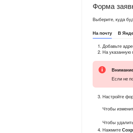
Форма заяв
Выберите, куда буд
На почту
В Янде
Добавьте адре
На указанную 
Внимани
Если не п
Настройте фор
Чтобы изменит
Чтобы удалит
Нажмите
Сохр