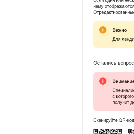
нему отображаются
Отредактированные
Важно
Для ленди
Остались вопро
Внимани
Специалис
с которог
получит д
Сканируйте QR-код 