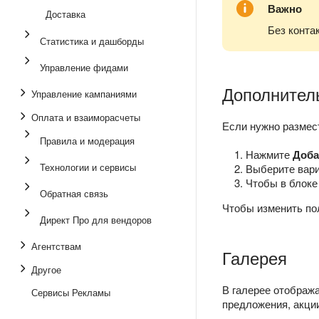
Важно
Доставка
Без конта
Статистика и дашборды
Управление фидами
Дополнител
Управление кампаниями
Оплата и взаиморасчеты
Если нужно размес
Правила и модерация
Нажмите
Доба
Технологии и сервисы
Выберите вари
Чтобы в блоке
Обратная связь
Чтобы изменить пол
Директ Про для вендоров
Агентствам
Галерея
Другое
В галерее отображ
Сервисы Рекламы
предложения, акции