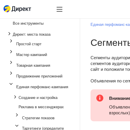
Инструменты
Инструменты
Все инструменты
Единая перфоманс-к
Единая перфоманс-
Директ: места показа
Сегмент
Реклама в мессенд
Простой старт
Продвижение прило
Мастер кампаний
Сегменты аудитори
Медийная реклама
сегментов аудитори
Товарная кампания
сайт и положили т
Мастер кампаний
Продвижение приложений
Объявления по сегм
Товарная кампания
Единая перфоманс-кампания
Простой старт
Создание и настройка
Внимани
Объявлени
Реклама в мессенджерах
взрослых)
Стратегии показов
Таргетинги (определите