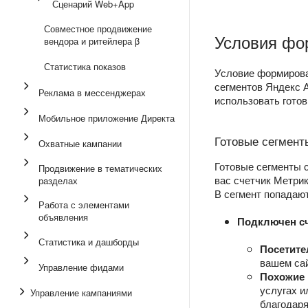
Сценарий Web+App
Совместное продвижение
Условия фо
вендора и ритейлера β
Статистика показов
Условие формирова
сегментов Яндекс 
Реклама в мессенджерах
использовать гото
Мобильное приложение Директа
Готовые сегмент
Охватные кампании
Готовые сегменты с
Продвижение в тематических
вас счетчик Метри
разделах
В сегмент попадаю
Работа с элементами
объявления
Подключен сч
Статистика и дашборды
Посетите
вашем сай
Управление фидами
Похожие 
услугах и
Управление кампаниями
благодаря