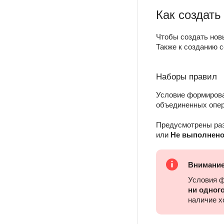
Как создать
Чтобы создать нов
Также к созданию 
Наборы правил
Условие формирован
объединенных опер
Предусмотрены ра
или
Не выполнено
Внимани
Условия ф
ни одног
наличие х