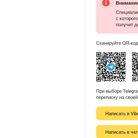
Внимани
Специалис
с которог
получит д
Сканируйте QR-код 
При выборе Telegr
переписку на своей 
Написать в Vib
Написать в чат