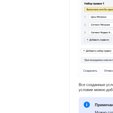
Все созданные усл
условие можно доб
Примеча
Можно соз