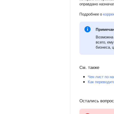
оправдано назнача
Подробнее о
корре
Примеча
Возможна 
всего, ем
бизнеса, 
См. также
Чек-лист по на
Как переводит
Остались вопро