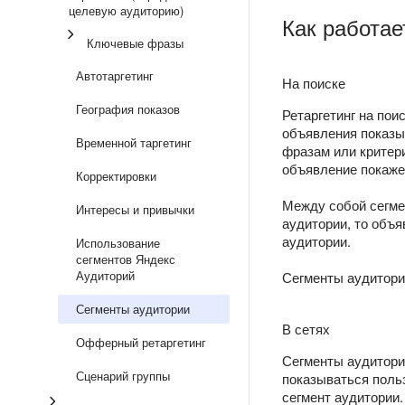
целевую аудиторию)
Как работае
Ключевые фразы
Автотаргетинг
На поиске
География показов
Ретаргетинг на пои
объявления показы
Временной таргетинг
фразам или критер
объявление покажет
Корректировки
Между собой сегме
Интересы и привычки
аудитории, то объя
аудитории.
Использование
сегментов Яндекс
Аудиторий
Сегменты аудитори
Сегменты аудитории
В сетях
Офферный ретаргетинг
Сегменты аудитории
Сценарий группы
показываться поль
сегмент аудитории.