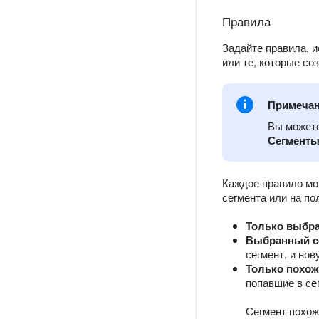
Правила
Задайте правила, 
или те, которые со
Примеча
Вы можете
Сегменты
Каждое правило мож
сегмента или на по
Только выбра
Выбранный се
сегмент, и но
Только похож
попавшие в сег
Сегмент похож