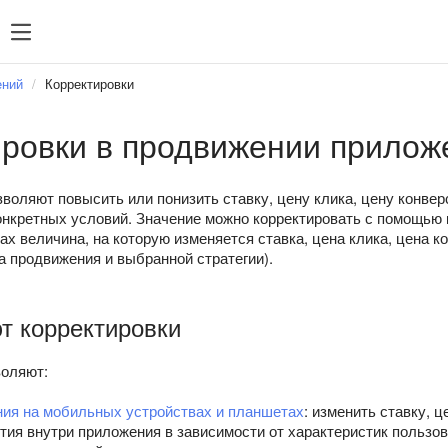
Часто ищут
Статис
Часто ищут
ений
Корректировки
мпания
Управление фидами
ировки в продвижении прилож
рах
Таргетинги
ений
Ретаргетинг
воляют повысить или понизить ставку, цену клика, цену конвер
Директ Коммандер
конкретных условий. Значение можно корректировать с помощь
ах величина, на которую изменяется ставка, цена клика, цена ко
а продвижения и выбранной стратегии).
т корректировки
воляют:
ия на мобильных устройствах и планшетах
: изменить ставку, ц
тия внутри приложения в зависимости от характеристик пользо