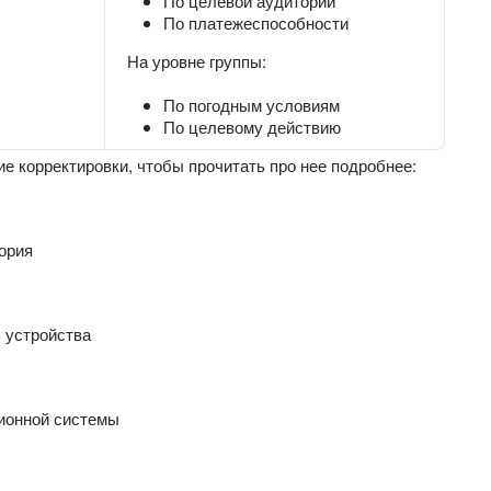
По целевой аудитории
По платежеспособности
На уровне группы:
По погодным условиям
По целевому действию
е корректировки, чтобы прочитать про нее подробнее:
ория
 устройства
ионной системы