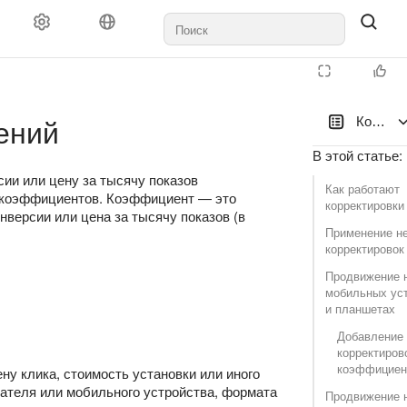
тика
Оплата
Правила и модерация
Агентствам
Поддер
ений
Коррект
В этой статье
:
сии или цену за тысячу показов
Как работают
ю коэффициентов. Коэффициент — это
корректировки
нверсии или цена за тысячу показов (в
Применение н
корректировок
Продвижение 
мобильных ус
и планшетах
Добавление
корректиров
коэффициен
ену клика, стоимость установки или иного
вателя или мобильного устройства, формата
Продвижение 