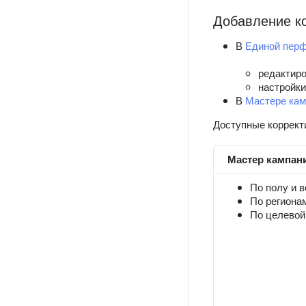
Добавление к
В
Единой пер
редактиро
настройк
В
Мастере кам
Доступные коррект
Мастер кампан
По полу и в
По региона
По целевой