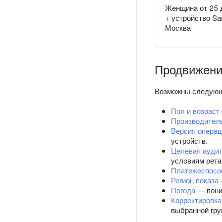
Женщина от 25 
+ устройство S
Москва
Продвижени
Возможны следующ
Пол и возраст
Производитель
Версия опера
устройств.
Целевая ауди
условиям рета
Платежеспосо
Регион показа
Погода
— пони
Корректировка
выбранной гру