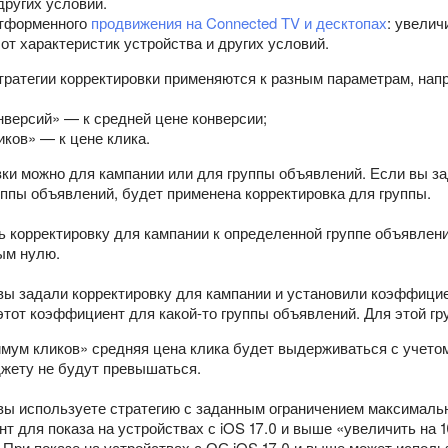
других условий.
атформенного
продвижения на Connected TV и десктопах
: увелич
от характеристик устройства и других условий.
тратегии корректировки применяются к разным параметрам, нап
версий» — к средней цене конверсии;
ков» — к цене клика.
ки можно для кампании или для группы объявлений. Если вы за
уппы объявлений, будет применена корректировка для группы.
 корректировку для кампании к определенной группе объявлени
ым нулю.
вы задали корректировку для кампании и установили коэффицие
этот коэффициент для какой-то группы объявлений. Для этой г
мум кликов» средняя цена клика будет выдерживаться с учетом
жету не будут превышаться.
вы используете стратегию с заданным ограничением максимально
т для показа на устройствах с iOS 17.0 и выше «увеличить на 
. При показе на устройствах с ОС iOS 17.0 и выше может исполь