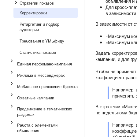
объявления и 
Стратегии показов
Для кросс‑пл
Корректировки
в зависимости 
В зависимости от с
Ретаргетинг и подбор
аудитории
«Максимум кон
Требования к YML-фиду
«Максимум кли
Статистика показов
Задать корректиров
кампании, и для гр
Единая перфоманс-кампания
Чтобы не применять
Реклама в мессенджерах
коэффициент равн
Мобильное приложение Директа
Например, 
применять 
Охватные кампании
В стратегии «Макси
Продвижение в тематических
по недельному бюд
разделах
Например, 
Работа с элементами
объявления
коэффициен
40 рублей)