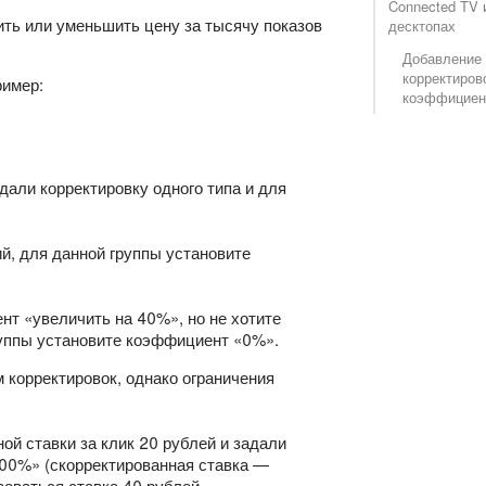
Connected TV 
ить или уменьшить цену за тысячу показов
десктопах
Добавление
корректиров
ример:
коэффициен
дали корректировку одного типа и для
й, для данной группы установите
нт «увеличить на 40%», но не хотите
руппы установите коэффициент «0%».
 корректировок, однако ограничения
й ставки за клик 20 рублей и задали
100%» (скорректированная ставка —
зоваться ставка 40 рублей.