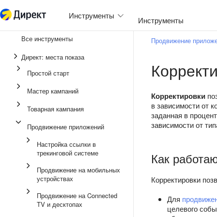
Инструменты
Инструменты
Все инструменты
Продвижение прилож
Единая перфоманс-ка
Директ: места показа
Коррект
Реклама в мессендже
Простой старт
Продвижение прилож
Мастер кампаний
Корректировки
поз
Медийная реклама
в зависимости от 
Товарная кампания
заданная в процент
Мастер кампаний
зависимости от тип
Продвижение приложений
Товарная кампания
Настройка ссылки в
трекинговой системе
Простой старт
Как работаю
Продвижение на мобильных
устройствах
Корректировки поз
Продвижение на Connected
Для
продвижен
TV и десктопах
целевого собы