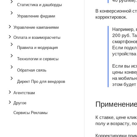
Статистика и дашборды
В конверсионной с
Управление фидами
корректировок.
Управление кампаниями
Например, 
200 руб. Т
Оплата и взаиморасчеты
смартфонов
Если подкл
Правила и модерация
устройства
Технологии и сервисы
Если вы ис
Обратная связь
цены конве
на мобильн
Директ Про для вендоров
этом будет
Агентствам
Применение
Другое
Сервисы Рекламы
К ставке, цене кли
полу и возрасту, п
Корректировки при