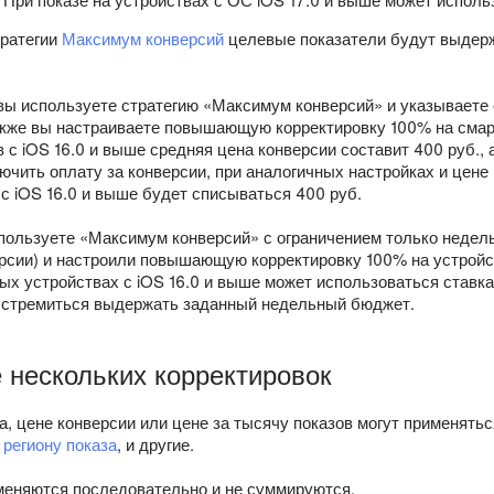
тратегии
Максимум конверсий
целевые показатели будут выдерж
вы используете стратегию «Максимум конверсий» и указываете
акже вы настраиваете повышающую корректировку 100% на смарт
 с iOS 16.0 и выше средняя цена конверсии составит 400 руб., 
ючить оплату за конверсии, при аналогичных настройках и цене 
 с iOS 16.0 и выше будет списываться 400 руб.
пользуете «Максимум конверсий» с ограничением только недель
рсии) и настроили повышающую корректировку 100% на устройств
ых устройствах с iOS 16.0 и выше может использоваться ставка,
 стремиться выдержать заданный недельный бюджет.
 нескольких корректировок
ка, цене конверсии или цене за тысячу показов могут применять
о
региону показа
, и другие.
меняются последовательно и не суммируются.