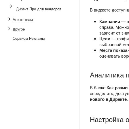
Директ Про для вендоров
В виджете доступн
Агентствам
Кампании
— пу
справа. Можно
Другое
зависит от зна
Сервисы Рекламы
Цели
— график
выбранной мет
Места показа
оценивать вор
Аналитика п
В блоке
Как разме
определить, досту
нового в Директе
.
Настройка 