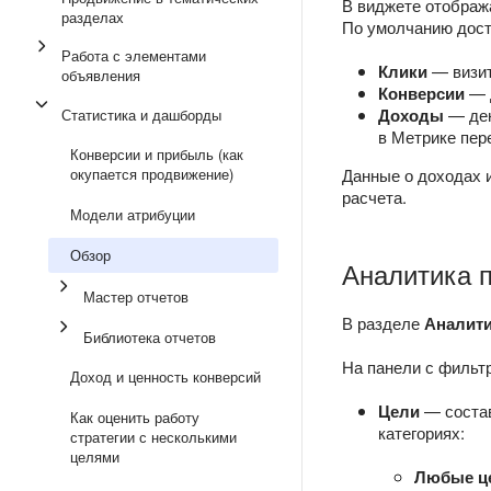
В виджете отобража
разделах
По умолчанию дост
Работа с элементами
Клики
— визит
объявления
Конверсии
— д
Доходы
— ден
Статистика и дашборды
в Метрике пер
Конверсии и прибыль (как
окупается продвижение)
Данные о доходах и
расчета.
Модели атрибуции
Обзор
Аналитика 
Мастер отчетов
В разделе
Аналити
Библиотека отчетов
На панели с фильтр
Доход и ценность конверсий
Цели
— состав
Как оценить работу
категориях:
стратегии с несколькими
целями
Любые ц