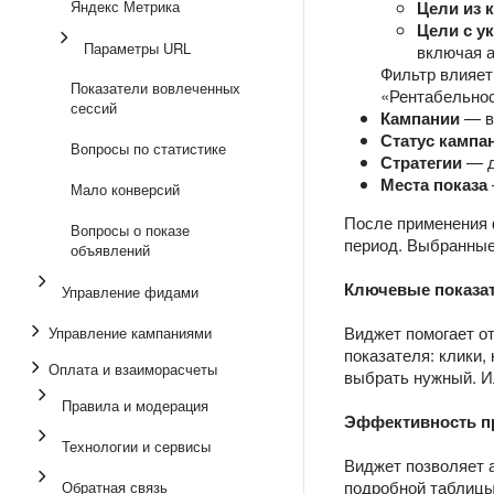
Яндекс Метрика
Цели из 
Цели с у
Параметры URL
включая 
Фильтр влияет
Показатели вовлеченных
«Рентабельнос
сессий
Кампании
— в
Статус кампа
Вопросы по статистике
Стратегии
— д
Места показа
Мало конверсий
После применения 
Вопросы о показе
период. Выбранные
объявлений
Ключевые показа
Управление фидами
Виджет помогает о
Управление кампаниями
показателя: клики,
Оплата и взаиморасчеты
выбрать нужный. И
Правила и модерация
Эффективность п
Технологии и сервисы
Виджет позволяет 
подробной таблицы
Обратная связь