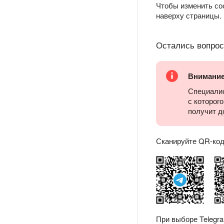
Чтобы изменить со
наверху страницы.
Остались вопро
Внимани
Специалис
с которог
получит д
Сканируйте QR-код 
При выборе Telegr