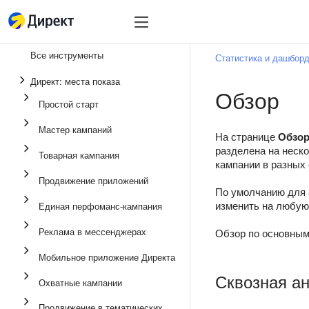
Инструменты
Инструменты
Все инструменты
Статистика и дашбор
Единая перфоманс-
Директ: места показа
Обзор
Реклама в мессенд
Простой старт
Продвижение прило
Мастер кампаний
На странице
Обзор
Медийная реклама
разделена на неск
Товарная кампания
кампании в разных 
Мастер кампаний
Продвижение приложений
По умолчанию для 
Товарная кампания
изменить на любую
Единая перфоманс-кампания
Простой старт
Реклама в мессенджерах
Обзор по основным
Мобильное приложение Директа
Сквозная ан
Охватные кампании
Продвижение в тематических