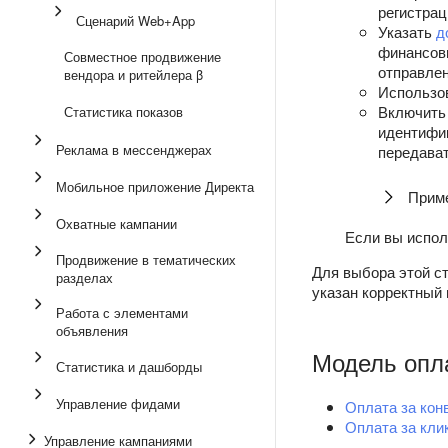
регистрац
Сценарий Web+App
Указать
д
финансовы
Совместное продвижение
отправле
вендора и ритейлера β
Использо
Включит
Статистика показов
идентифик
Реклама в мессенджерах
передава
Мобильное приложение Директа
Приме
Охватные кампании
Если вы испол
Продвижение в тематических
Для выбора этой с
разделах
указан корректный 
Работа с элементами
объявления
Модель опл
Статистика и дашборды
Управление фидами
Оплата за кон
Оплата за кли
Управление кампаниями