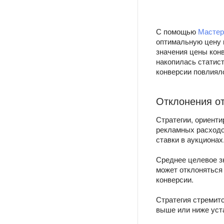
С помощью
Мастер
оптимальную цену
значения цены кон
накопилась статист
конверсии повлиял
Отклонения от
Стратегии, ориенти
рекламных расходо
ставки в аукционах
Среднее целевое зн
может отклоняться
конверсии.
Стратегия стремит
выше или ниже уст