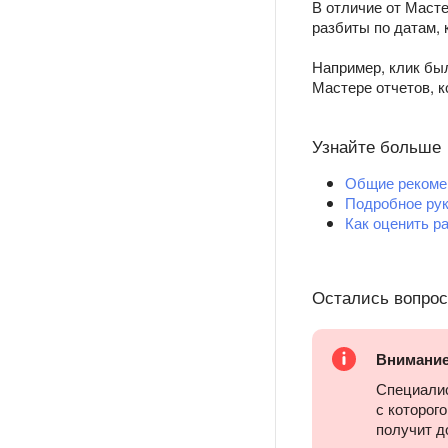
В отличие от Масте
разбиты по датам, 
Например, клик был
Мастере отчетов, к
Узнайте больше
Общие рекомен
Подробное рук
Как оценить р
Остались вопро
Внимани
Специалис
с которог
получит д