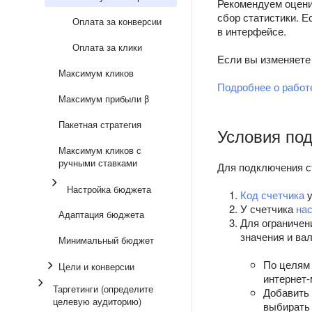
Рекомендуем оцени
сбор статистики. Е
Оплата за конверсии
в интерфейсе.
Оплата за клики
Если вы изменяете 
Максимум кликов
Подробнее о работ
Максимум прибыли β
Пакетная стратегия
Условия по
Максимум кликов с
ручными ставками
Для подключения с
Настройка бюджета
Код счетчика
у
У счетчика
на
Адаптация бюджета
Для ограничен
значения и ва
Минимальный бюджет
По целям 
Цели и конверсии
интернет-
Таргетинги (определите
Добавить
целевую аудиторию)
выбирать 