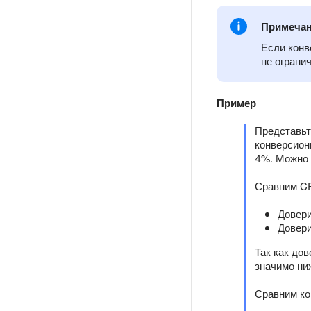
Примеча
Если конв
не ограни
Пример
Представьт
конверсион
4%. Можно 
Сравним C
Довери
Довери
Так как до
значимо ниж
Сравним ко