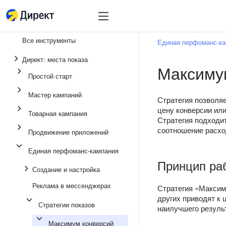
Инструменты
Инструменты
Все инструменты
Единая перфоманс-к
Единая перфоманс-
Директ: места показа
Максиму
Реклама в мессенд
Простой старт
Продвижение прило
Мастер кампаний
Стратегия позволя
Медийная реклама
цену конверсии ил
Товарная кампания
Стратегия подходит
Мастер кампаний
соотношение расхо
Продвижение приложений
Товарная кампания
Единая перфоманс-кампания
Простой старт
Принцип ра
Создание и настройка
Реклама в мессенджерах
Стратегия «Максим
других приводят к 
Стратегии показов
наилучшего результ
Максимум конверсий