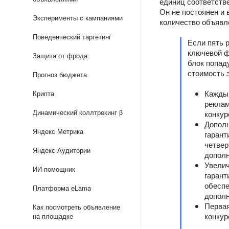
единиц соответств
Он не постоянен и
Эксперименты с кампаниями
количество объявле
Поведенческий таргетинг
Если пять 
ключевой ф
Защита от фрода
блок попад
стоимость 
Прогноз бюджета
Каждый
Крипта
реклам
Динамический коллтрекинг β
конкур
Дополн
Яндекс Метрика
гарант
четвер
Яндекс Аудитории
дополн
Увелич
ИИ-помощник
гарант
обеспе
Платформа eLama
дополн
Первая
Как посмотреть объявление
конкур
на площадке