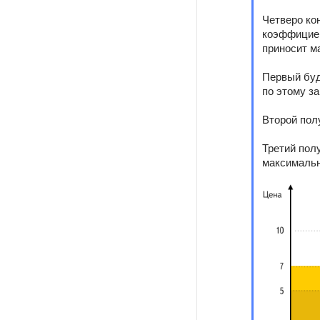
Четверо кон
коэффициен
приносит м
Первый буд
по этому за
Второй пол
Третий пол
максимальн