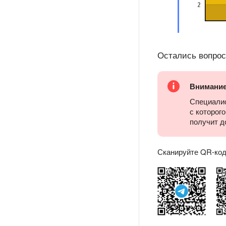
Остались вопро
Внимани
Специалис
с которог
получит д
Сканируйте QR-код 