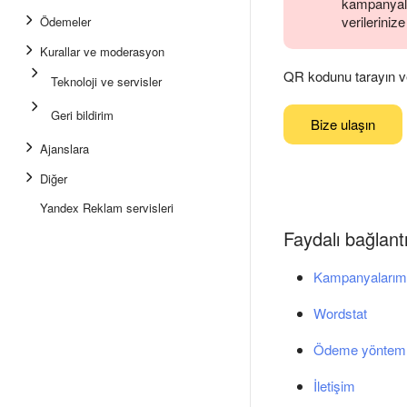
kampanyalar
verilerinize
Ödemeler
Kurallar ve moderasyon
QR kodunu tarayın ve
Teknoloji ve servisler
Geri bildirim
Bize ulaşın
Ajanslara
Diğer
Yandex Reklam servisleri
Faydalı bağlantı
Kampanyalarım
Wordstat
Ödeme yönteml
İletişim