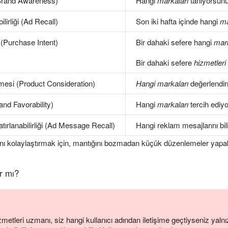
 (Brand Awareness)
Hangi
markaları
tanıyorsun
lirliği (Ad Recall)
Son iki hafta içinde hangi
ma
 (Purchase Intent)
Bir dahaki sefere hangi
mar
Bir dahaki sefere
hizmetleri
mesi (Product Consideration)
Hangi markaları
değerlendir
and Favorability)
Hangi
markaları
tercih ediy
ırlanabilirliği (Ad Message Recall)
Hangi reklam mesajlarını bi
ını kolaylaştırmak için, mantığını bozmadan küçük düzenlemeler yapabi
r mı?
metleri uzmanı, siz hangi kullanıcı adından iletişime geçtiyseniz yalnı