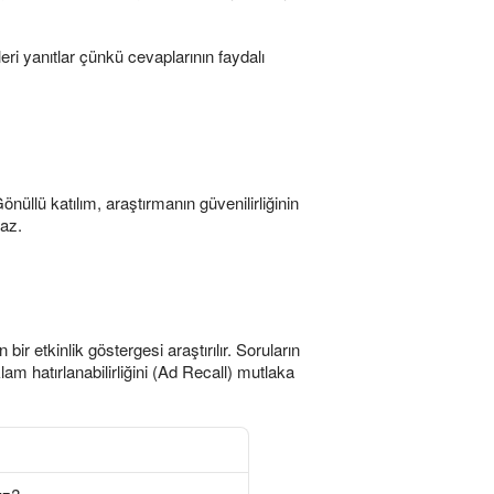
eri yanıtlar çünkü cevaplarının faydalı
önüllü katılım, araştırmanın güvenilirliğinin
maz.
r etkinlik göstergesi araştırılır. Soruların
klam hatırlanabilirliğini (Ad Recall) mutlaka