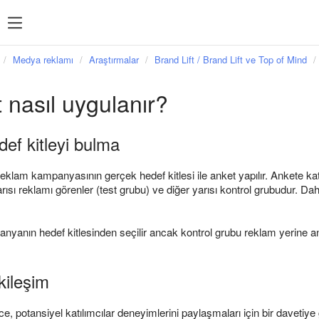
Sıkça arananlar
İstatistik
Sıkça arananlar
Medya reklamı
Araştırmalar
Brand Lift / Brand Lift ve Top of Mind
sı
Feed yönetimi
t nasıl uygulanır?
reklam
Hedeflemeler
Yeniden pazarlama
ef kitleyi bulma
Direct Commander
eklam kampanyasının gerçek hedef kitlesi ile anket yapılır. Ankete kat
yarısı reklamı görenler (test grubu) ve diğer yarısı kontrol grubudur. D
nyanın hedef kitlesinden seçilir ancak kontrol grubu reklam yerine an
kileşim
, potansiyel katılımcılar deneyimlerini paylaşmaları için bir davetiy