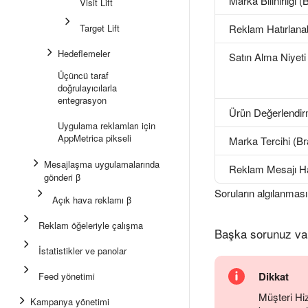
Marka Bilinirliği
Visit Lift
Target Lift
Reklam Hatırlanabi
Hedeflemeler
Satın Alma Niyeti
Üçüncü taraf
doğrulayıcılarla
entegrasyon
Ürün Değerlendir
Uygulama reklamları için
AppMetrica pikseli
Marka Tercihi (Br
Mesajlaşma uygulamalarında
Reklam Mesajı Hat
gönderi β
Soruların algılanmas
Açık hava reklamı β
Reklam öğeleriyle çalışma
Başka sorunuz va
İstatistikler ve panolar
Dikkat
Feed yönetimi
Müşteri Hiz
Kampanya yönetimi