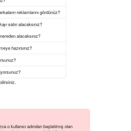
uz?
rkaların
reklamlarını gördünüz?
kayı
satın alacaksınız?
nereden alacaksınız?
meye hazırsınız?
orsunuz?
liyorsunuz?
lirsiniz.
zca o kullanıcı adından başlatılmış olan