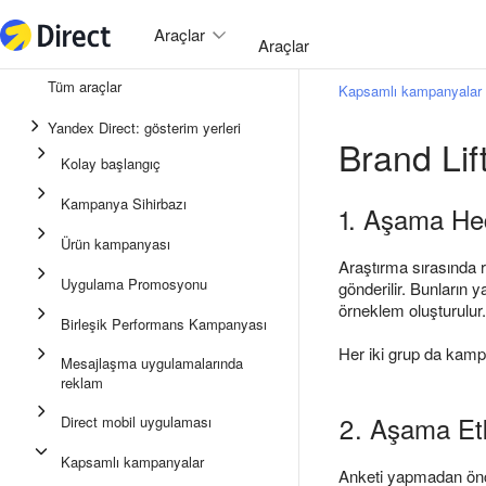
Araçlar
Araçlar
Tüm araçlar
Kapsamlı kampanyalar
Birleşik Performans Kampanya
Yandex Direct: gösterim yerleri
Brand Lif
Mesajlaşma uygulamalarında 
Kolay başlangıç
Uygulama Promosyonu
Kampanya Sihirbazı
1. Aşama Hed
Medya reklamı
Ürün kampanyası
Kampanya Sihirbazı
Araştırma sırasında r
Uygulama Promosyonu
gönderilir. Bunların 
Ürün kampanyası
örneklem oluşturulur.
Birleşik Performans Kampanyası
Kolay Başlangıç
Her iki grup da kampa
Mesajlaşma uygulamalarında
reklam
2. Aşama Et
Direct mobil uygulaması
Kapsamlı kampanyalar
Anketi yapmadan önce