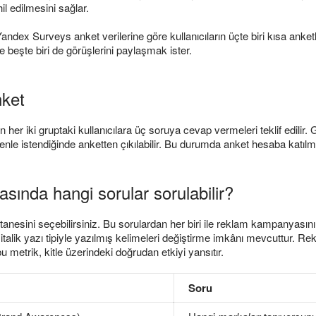
hil edilmesini sağlar.
ndex Surveys anket verilerine göre kullanıcıların üçte biri kısa anketl
e beşte biri de görüşlerini paylaşmak ister.
ket
her iki gruptaki kullanıcılara üç soruya cevap vermeleri teklif edilir. G
denle istendiğinde anketten çıkılabilir. Bu durumda anket hesaba katıl
rasında hangi sorular sorulabilir?
nesini seçebilirsiniz. Bu sorulardan her biri ile reklam kampanyasının bi
at italik yazı tipiyle yazılmış kelimeleri değiştirme imkânı mevcuttur. Re
u metrik, kitle üzerindeki doğrudan etkiyi yansıtır.
Soru