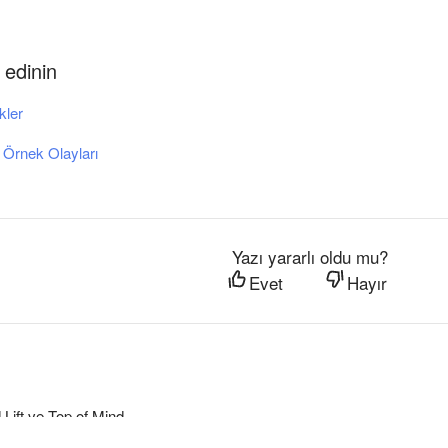
 edinin
ikler
 Örnek Olayları
Yazı yararlı oldu mu?
Evet
Hayır
 Lift ve Top of Mind