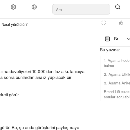
ler
Ödeme şekli
Kurallar ve moderasyon
Ajanslara
Destek
Nasıl yürütülür?
Brand Li
Bu yazıda
:
1. Aşama Hedef 
bulma
ılma davetiyeleri 10.000’den fazla kullanıcıya
2. Aşama Etkil
aha sonra bunlardan analiz yapılacak bir
3. Aşama Anke
Brand Lift sıra
keti görür.
sorular sorulabil
e görür. Bu, şu anda görüşlerini paylaşmaya