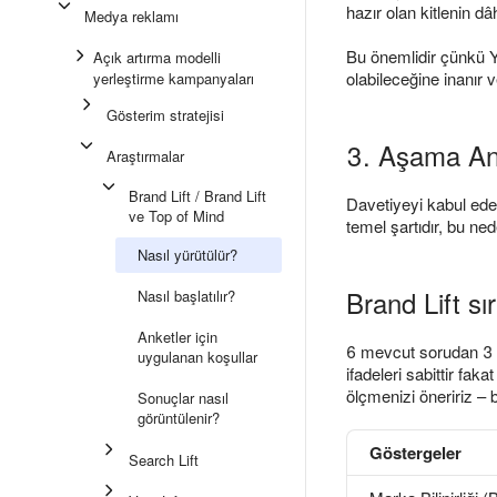
hazır olan kitlenin dâ
Medya reklamı
Bu önemlidir çünkü Ya
Açık artırma modelli
olabileceğine inanır v
yerleştirme kampanyaları
Gösterim stratejisi
3. Aşama An
Araştırmalar
Brand Lift / Brand Lift
Davetiyeyi kabul eden 
ve Top of Mind
temel şartıdır, bu ne
Nasıl yürütülür?
Brand Lift sı
Nasıl başlatılır?
Anketler için
6 mevcut sorudan 3 ta
uygulanan koşullar
ifadeleri sabittir fak
ölçmenizi öneririz – b
Sonuçlar nasıl
görüntülenir?
Göstergeler
Search Lift