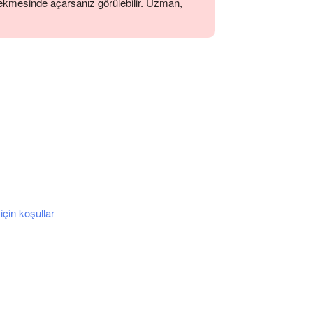
ekmesinde açarsanız görülebilir. Uzman,
çin koşullar