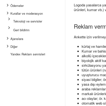
Logoda yasalarca yas
Ödemeler
ürünleri, kumar vb.) 
Kurallar ve moderasyon
Teknoloji ve servisler
Reklam verme
Geri bildirim
Ankette izin verilmey
Ajanslara
kürtaj ve hamile
Diğer
Kumar ve bahis ş
Yandex Reklam servisleri
alkollü içecekler
biyolojik aktif k
sirkülasyonu yas
tütün ürünleri (n
uyuşturucu mad
siyasi bilgiler
yasa dışı eyleml
araba reklamları
markalı ürünlerin
acı olaylar; ör. 
otomatik web sit