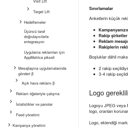
Visit Lift
Sınırlamalar
Target Lift
Anketlerin küçük rekl
Hedeflemeler
Kampanyanızın
Üçüncü taraf
Rakip şirketle
doğrulayıcılarla
Reklam mesajı
entegrasyon
Rakiplerin rek
Uygulama reklamları için
Boşluklar dâhil maksi
AppMetrica pikseli
2 rakip seçildiy
Mesajlaşma uygulamalarında
gönderi β
3-4 rakip seçild
Açık hava reklamı β
Logo gereklili
Reklam öğeleriyle çalışma
İstatistikler ve panolar
Logoyu JPEG veya PNG
logo, oranları koruna
Feed yönetimi
Logo, eklendiği mark
Kampanya yönetimi