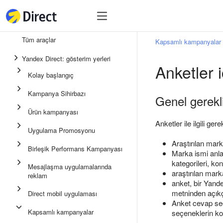
Araçlar
Araçlar
Tüm araçlar
Kapsamlı kampanyalar
Birleşik Performans Kampan
Yandex Direct: gösterim yerleri
Anketler 
Mesajlaşma uygulamalarında
Kolay başlangıç
Uygulama Promosyonu
Kampanya Sihirbazı
Genel gerekli
Medya reklamı
Ürün kampanyası
Kampanya Sihirbazı
Anketler ile ilgili gere
Uygulama Promosyonu
Ürün kampanyası
Araştırılan mark
Birleşik Performans Kampanyası
Marka ismi anla
Kolay Başlangıç
kategorileri, ko
Mesajlaşma uygulamalarında
araştırılan mark
reklam
anket, bir Yande
metninden açıkça
Direct mobil uygulaması
Anket cevap seçe
Kapsamlı kampanyalar
seçeneklerin kom