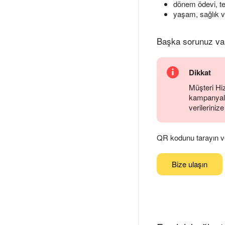
dönem ödevi, te
yaşam, sağlık v
Başka sorunuz va
Dikkat
Müşteri Hiz
kampanyalar
verilerinize
QR kodunu tarayın ve
Bize ulaşın