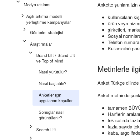
Ankette şunlara izin 
Medya reklamı
Açık artırma modelli
kullanıcıların ki
yerleştirme kampanyaları
ürün veya hizme
şirketleri, mark
Gösterim stratejisi
Sosyal normlara 
Telefon numarala
Araştırmalar
Kullanıcıları p
Brand Lift / Brand Lift
ve Top of Mind
Metinlerle ilgi
Nasıl yürütülür?
Anket Türkçe dilinde 
Nasıl başlatılır?
Anketler için
Anket metninde şunla
uygulanan koşullar
tamamen BÜYÜK 
Sonuçlar nasıl
Harflerin aralar
görüntülenir?
tek satırda fazl
fazla sayıda tek
Search Lift
kaba, argo ifade