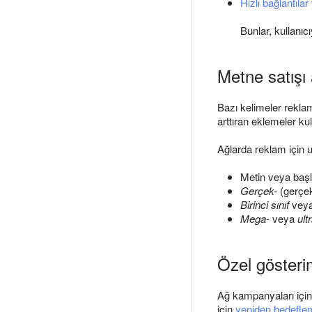
Hızlı bağlantılar
Bunlar, kullanıc
Metne satışı 
Bazı kelimeler reklam
arttıran eklemeler kul
Ağlarda reklam için u
Metin veya başl
Gerçek-
(gerçek,
Birinci sınıf
vey
Mega-
veya
ult
Özel gösterim
Ağ kampanyaları için 
için
yeniden hedeflem