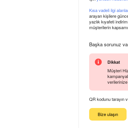
Kısa vadeli ilgi alanla
arayan kişilere günce
yazlık kıyafeti indirim
müşterilerin kapsamını
Başka sorunuz va
Dikkat
Müşteri Hiz
kampanyalar
verilerinize
QR kodunu tarayın ve
Bize ulaşın