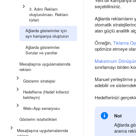
Yeni bir kampanya ol
seçebilirsiniz.
3. Adım Reklam
oluşturulması. Reklam
Ağlarda reklamların 
türleri
otomatik stratejilerin
alan güçlü analitik a
Ağlarda gösterimler için
ayrı kampanya oluşturun
Örneğin,
Tıklama Op
Ağlarda gösterimler.
optimize etmeye olan
Sorular ve yanıtlar
Maksimum Dönüşü
Mesajlaşma uygulamalarında
sınırlamayı birden 
reklam
Manuel yerleştirme y
Gösterim stratejisi
edebilir ve sistemdeki 
Hedefleme (Hedef kitlenizi
Hedeflerinizi gerçekl
belirleyin)
Web+App senaryosu
Not
Gösterim istatistikleri
Ağlarda gös
Mesajlaşma uygulamalarında
arama rekl
reklam