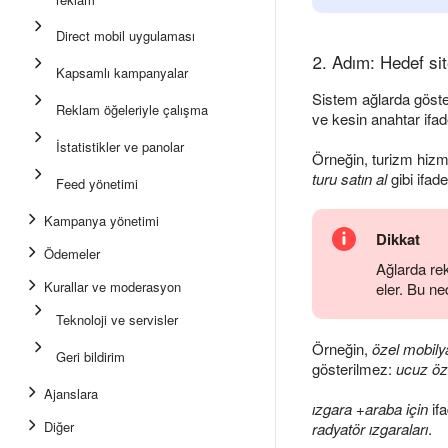
Direct mobil uygulaması
2. Adım: Hedef sit
Kapsamlı kampanyalar
Sistem ağlarda göste
Reklam öğeleriyle çalışma
ve kesin anahtar ifa
İstatistikler ve panolar
Örneğin, turizm hizme
turu satın al
gibi ifad
Feed yönetimi
Kampanya yönetimi
Dikkat
Ödemeler
Ağlarda re
Kurallar ve moderasyon
eler. Bu ne
Teknoloji ve servisler
Örneğin,
özel mobily
Geri bildirim
gösterilmez:
ucuz öz
Ajanslara
ızgara +araba için
ifa
Diğer
radyatör ızgaraları
.