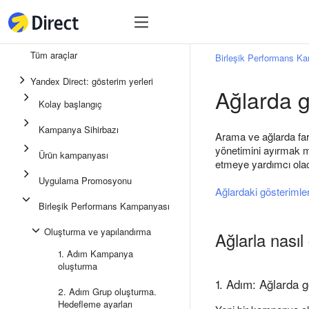
Araçlar
Araçlar
Tüm araçlar
Birleşik Performans K
Birleşik Performans Kampan
Yandex Direct: gösterim yerleri
Ağlarda g
Mesajlaşma uygulamalarında
Kolay başlangıç
Uygulama Promosyonu
Kampanya Sihirbazı
Arama ve ağlarda far
Medya reklamı
yönetimini ayırmak m
Ürün kampanyası
etmeye yardımcı olac
Kampanya Sihirbazı
Uygulama Promosyonu
Ağlardaki gösterimler
Ürün kampanyası
Birleşik Performans Kampanyası
Kolay Başlangıç
Oluşturma ve yapılandırma
Ağlarla nasıl 
1. Adım Kampanya
oluşturma
1. Adım: Ağlarda g
2. Adım Grup oluşturma.
Hedefleme ayarları