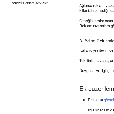
Yandex Reklam servisleri
Ağlarda reklam yapark
kitlenizin olmadığın
Örneğin, araba satın a
Reklamınızı onlara g
3. Adım: Reklamlar
Kullanıcıyı siteyi in
Teklifinizin avantajla
Duygusal ve ilginç me
Ek düzenleme
Reklama
görsel
İlgili bir resim