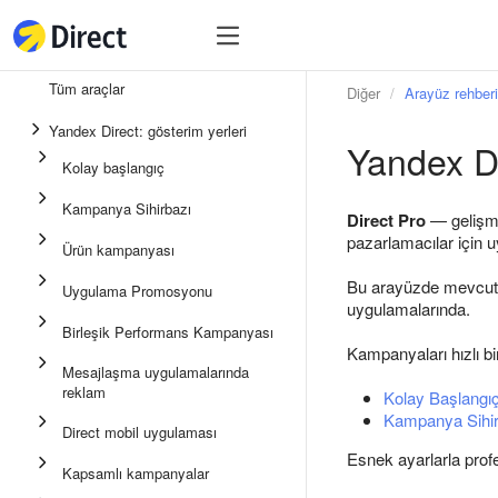
Araçlar
Araçlar
Tüm araçlar
Diğer
Arayüz rehberi
Birleşik Performans Kampan
Yandex Direct: gösterim yerleri
Yandex D
Mesajlaşma uygulamalarında
Kolay başlangıç
Uygulama Promosyonu
Kampanya Sihirbazı
Direct Pro
— gelişmi
Medya reklamı
pazarlamacılar için 
Ürün kampanyası
Kampanya Sihirbazı
Bu arayüzde mevcut t
Uygulama Promosyonu
uygulamalarında.
Ürün kampanyası
Birleşik Performans Kampanyası
Kolay Başlangıç
Kampanyaları hızlı bi
Mesajlaşma uygulamalarında
reklam
Kolay Başlangı
Kampanya Sihir
Direct mobil uygulaması
Esnek ayarlarla pro
Kapsamlı kampanyalar