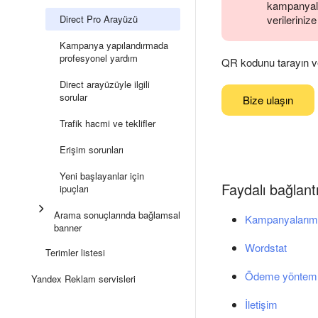
kampanyalar
Direct Pro Arayüzü
verilerinize
Kampanya yapılandırmada
profesyonel yardım
QR kodunu tarayın ve
Direct arayüzüyle ilgili
sorular
Bize ulaşın
Trafik hacmi ve teklifler
Erişim sorunları
Yeni başlayanlar için
Faydalı bağlantı
ipuçları
Arama sonuçlarında bağlamsal
Kampanyalarım
banner
Wordstat
Terimler listesi
Ödeme yönteml
Yandex Reklam servisleri
İletişim