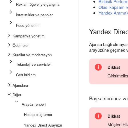
Birleşik Perfo
Reklam öğeleriyle çalışma
Olası kapsam r
Yandex Arama’
İstatistikler ve panolar
Feed yönetimi
Yandex Direct
Kampanya yönetimi
Ajansa bağlı olmayan
Ödemeler
arayüzüne geçmek ve 
Kurallar ve moderasyon
Teknoloji ve servisler
Dikkat
Geri bildirim
Girişimcil
Ajanslara
Diğer
Başka sorunuz va
Arayüz rehberi
Hesap oluşturma
Dikkat
Müşteri Hiz
Yandex Direct Arayüzü