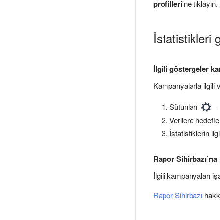
profilleri
'ne tıklayın.
İstatistikler
İlgili göstergeler k
Kampanyalarla ilgili 
Sütunları
Verilere hedefle
İstatistiklerin i
Rapor Sihirbazı’na n
İlgili kampanyaları iş
Rapor Sihirbazı
hakkı