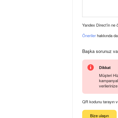
Yandex Direct’in ne 
Öneriler
hakkında daha
Başka sorunuz va
Dikkat
Müşteri Hiz
kampanyalar
verilerinize
QR kodunu tarayın ve
Bize ulaşın