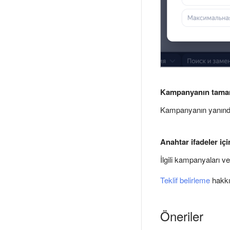
Kampanyanın tamam
Kampanyanın yanın
Anahtar ifadeler içi
İlgili kampanyaları v
Teklif belirleme
hakkın
Öneriler