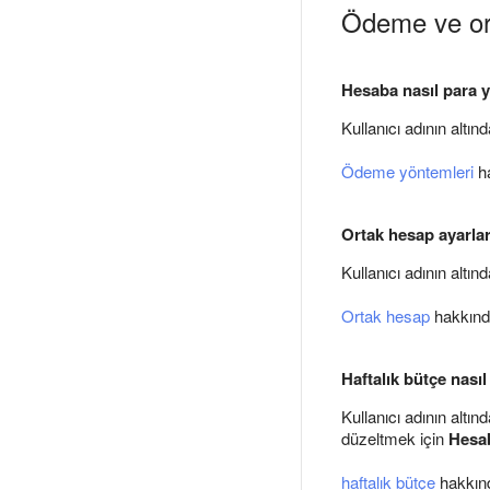
Ödeme ve or
Hesaba nasıl para y
Kullanıcı adının altın
Ödeme yöntemleri
ha
Ortak hesap ayarları
Kullanıcı adının altın
Ortak hesap
hakkında
Haftalık bütçe nasıl
Kullanıcı adının altın
düzeltmek için
Hesab
haftalık bütçe
hakkınd