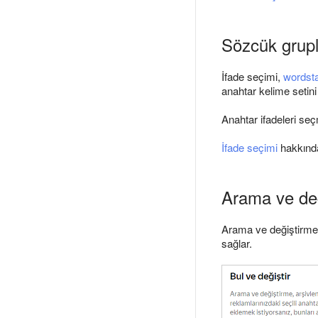
Sözcük grupl
İfade seçimi,
wordsta
anahtar kelime setini
Anahtar ifadeleri se
İfade seçimi
hakkında 
Arama ve de
Arama ve değiştirme a
sağlar.