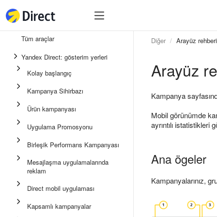
Araçlar
Araçlar
Tüm araçlar
Diğer
Arayüz rehberi
Birleşik Performans Kampan
Yandex Direct: gösterim yerleri
Arayüz re
Mesajlaşma uygulamalarında
Kolay başlangıç
Uygulama Promosyonu
Kampanya Sihirbazı
Kampanya sayfasında is
Medya reklamı
Ürün kampanyası
Mobil görünümde kamp
Kampanya Sihirbazı
ayrıntılı istatistikle
Uygulama Promosyonu
Ürün kampanyası
Birleşik Performans Kampanyası
Kolay Başlangıç
Ana ögeler
Mesajlaşma uygulamalarında
reklam
Kampanyalarınız, grup
Direct mobil uygulaması
Kapsamlı kampanyalar