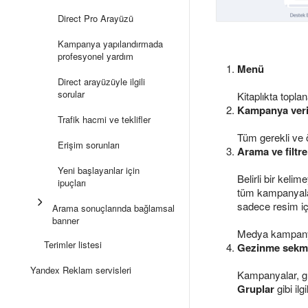
Direct Pro Arayüzü
Kampanya yapılandırmada
profesyonel yardım
Menü
Direct arayüzüyle ilgili
sorular
Kitaplıkta topla
Kampanya veri
Trafik hacmi ve teklifler
Tüm gerekli ve ö
Erişim sorunları
Arama ve filtr
Yeni başlayanlar için
Belirli bir keli
ipuçları
tüm kampanyaları
sadece resim iç
Arama sonuçlarında bağlamsal
banner
Medya kampanya
Terimler listesi
Gezinme sekme
Yandex Reklam servisleri
Kampanyalar, gru
Gruplar
gibi il