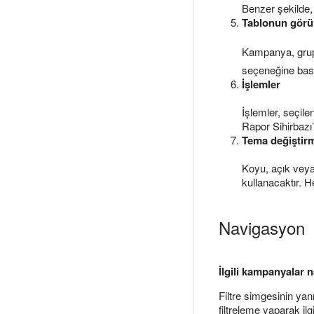
Benzer şekilde,
Tablonun gör
Kampanya, grup, 
seçeneğine basın.
İşlemler
İşlemler, seçile
Rapor Sihirbaz
Tema değiştir
Koyu, açık veya
kullanacaktır. 
Navigasyon
İlgili kampanyalar 
Filtre simgesinin yanı
filtreleme yaparak ilg