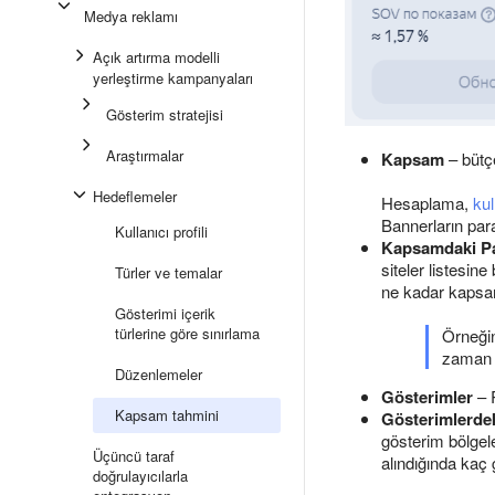
Medya reklamı
Açık artırma modelli
yerleştirme kampanyaları
Gösterim stratejisi
Araştırmalar
Kapsam
– bütçe
Hedeflemeler
Hesaplama,
kul
Bannerların par
Kullanıcı profili
Kapsamdaki Pa
siteler listesi
Türler ve temalar
ne kadar kapsam
Gösterimi içerik
türlerine göre sınırlama
Örneğin
zama
Düzenlemeler
Gösterimler
– 
Kapsam tahmini
Gösterimlerdek
gösterim bölgel
Üçüncü taraf
alındığında kaç 
doğrulayıcılarla