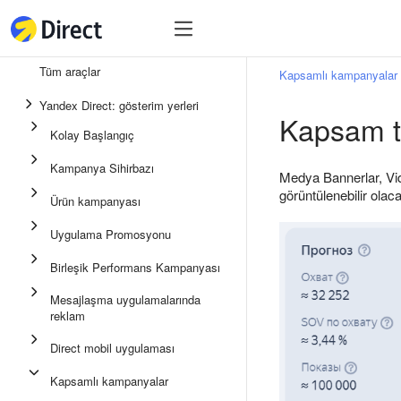
Araçlar
Araçlar
Tüm araçlar
Kapsamlı kampanyalar
Birleşik Performans Kampan
Yandex Direct: gösterim yerleri
Kapsam t
Mesajlaşma uygulamalarında
Kolay Başlangıç
Uygulama Promosyonu
Kampanya Sihirbazı
Medya Bannerlar, Vid
Medya reklamı
görüntülenebilir olac
Ürün kampanyası
Kampanya Sihirbazı
Uygulama Promosyonu
Ürün kampanyası
Birleşik Performans Kampanyası
Kolay Başlangıç
Mesajlaşma uygulamalarında
reklam
Direct mobil uygulaması
Kapsamlı kampanyalar