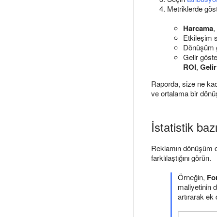
Metriklerde göst
Harcama
,
Etkileşim 
Dönüşüm gö
Gelir göst
ROI
,
Gelir
Raporda, size ne kad
ve ortalama bir dönüş
İstatistik baz
Reklamın dönüşüm oran
farklılaştığını görün.
Örneğin,
Fo
maliyetinin 
artırarak ek