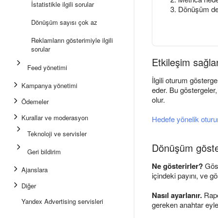
İstatistikle ilgili sorular
Dönüşüm değ
Dönüşüm sayısı çok az
Reklamların gösterimiyle ilgili
sorular
Etkileşim sağla
Feed yönetimi
İlgili oturum gösterg
Kampanya yönetimi
eder. Bu göstergeler
olur.
Ödemeler
Kurallar ve moderasyon
Hedefe yönelik oturu
Teknoloji ve servisler
Dönüşüm göste
Geri bildirim
Ne gösterirler?
Gös
Ajanslara
içindeki payını, ve g
Diğer
Nasıl ayarlanır.
Rapo
Yandex Advertising servisleri
gereken anahtar eyle