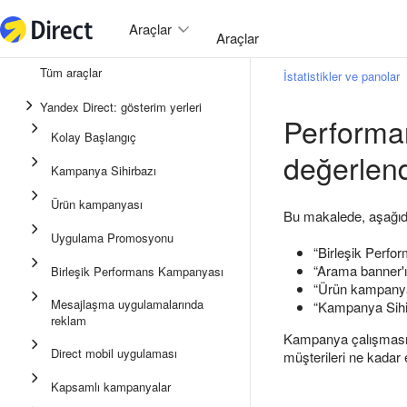
Araçlar
Araçlar
Tüm araçlar
İstatistikler ve panolar
Birleşik Performans Kampanya
Yandex Direct: gösterim yerleri
Performa
Mesajlaşma uygulamalarında 
Kolay Başlangıç
değerlend
Uygulama Promosyonu
Kampanya Sihirbazı
Medya reklamı
Ürün kampanyası
Bu makalede, aşağıdak
Kampanya Sihirbazı
Uygulama Promosyonu
“Birleşik Perf
Ürün kampanyası
“Arama banner'ı
Birleşik Performans Kampanyası
Kolay Başlangıç
“Ürün kampany
Mesajlaşma uygulamalarında
“Kampanya Sihi
reklam
Kampanya çalışmasıyla 
Direct mobil uygulaması
müşterileri ne kadar e
Kapsamlı kampanyalar