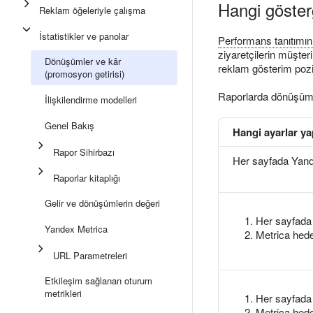
Hangi gösterg
Reklam öğeleriyle çalışma
İstatistikler ve panolar
Performans tanıtımın
ziyaretçilerin müşter
Dönüşümler ve kâr
reklam gösterim pozi
(promosyon getirisi)
Raporlarda dönüşüm gö
İlişkilendirme modelleri
Genel Bakış
Hangi ayarlar ya
Rapor Sihirbazı
Her sayfada Yand
Raporlar kitaplığı
Gelir ve dönüşümlerin değeri
Her sayfada
Yandex Metrica
Metrica hede
URL Parametreleri
Etkileşim sağlanan oturum
metrikleri
Her sayfada
Metrica hede