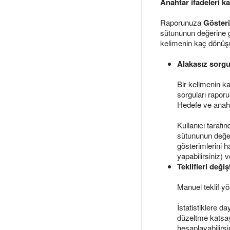
Anahtar ifadeleri ka
Raporunuza
Göster
sütununun değerine gö
kelimenin kaç dönüşü
Alakasız sorgul
Bir kelimenin ka
sorguları rapor
Hedefe ve anahta
Kullanıcı tarafı
sütununun değer
gösterimlerini 
yapabilirsiniz) 
Teklifleri değiş
Manuel teklif yön
İstatistiklere d
düzeltme katsayı
hesaplayabilirsi