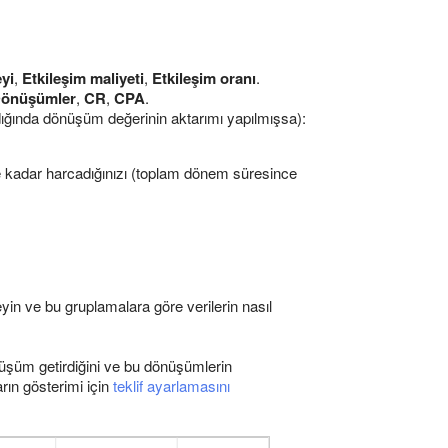
yi
,
Etkileşim maliyeti
,
Etkileşim oranı
.
önüşümler
,
CR
,
CPA
.
ldığında dönüşüm değerinin aktarımı yapılmışsa):
ne kadar harcadığınızı (toplam dönem süresince
yin ve bu gruplamalara göre verilerin nasıl
üşüm getirdiğini ve bu dönüşümlerin
rın gösterimi için
teklif ayarlamasını