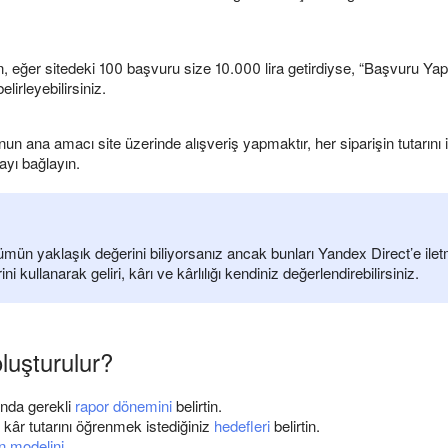
, eğer sitedeki 100 başvuru size 10.000 lira getirdiyse, “Başvuru Yap
elirleyebilirsiniz.
n ana amacı site üzerinde alışveriş yapmaktır, her siparişin tutarını
mayı bağlayın.
mün yaklaşık değerini biliyorsanız ancak bunları Yandex Direct’e ile
erini kullanarak geliri, kârı ve kârlılığı kendiniz değerlendirebilirsiniz.
luşturulur?
'nda gerekli
rapor dönemini
belirtin.
kâr tutarını öğrenmek istediğiniz
hedefleri
belirtin.
n modelini
.