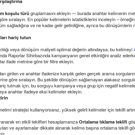
rşılaştırma
im koşulu türü
gruplamasını ekleyin — burada anahtar kelimenin metni
re sıralayın. En popüler kelimelerin istatistiklerini inceleyin – örneği
m sağladığına ve ne kadar gelir getirdiğine, ayrıca bu dönüşümlerin m
arı hariç tutun
rlılığı veya dönüşüm maliyeti optimal değerin altındaysa, bu kelimeyi
unda Raporlar Sihirbazında kampanyanın genel etkinliğini analiz ederke
r ifade metnine göre bir filtre ekleyin.
ndan girilen ve anahtar ifadenize karşılık gelen gerçek arama sorguların
ine göre sıralayın. Bu şekilde dönüşüm sağlamayan alakasız sorguları t
hariç tutmak için, bu sorguyu kampanya veya grup için negatif kelime
veya anahtar ifadeye eksi kelimeler ekleyin.
tirin
etimi stratejisi kullanıyorsanız, yüksek gelirli kelimeler için teklifi artır
ayanarak en etkili teklifleri hesaplamanıza
Ortalama tıklama teklifi
gös
ları ve ayarlamalar dikkate alınarak kelime başına ortalama teklifi göst
niz.