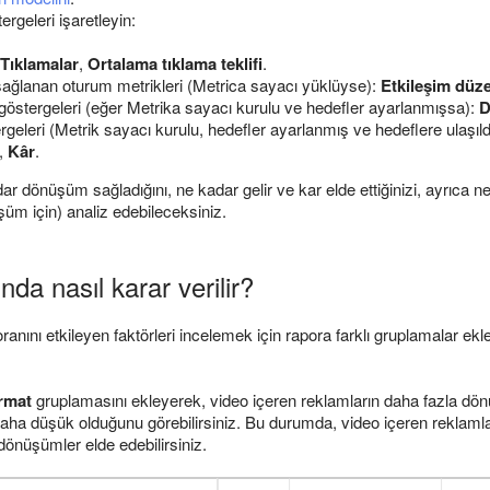
ergeleri işaretleyin:
Tıklamalar
,
Ortalama tıklama teklifi
.
sağlanan oturum metrikleri (Metrica sayacı yüklüyse):
Etkileşim düze
stergeleri (eğer Metrika sayacı kurulu ve hedefler ayarlanmışsa):
D
ergeleri (Metrik sayacı kurulu, hedefler ayarlanmış ve hedeflere ulaşı
,
Kâr
.
ar dönüşüm sağladığını, ne kadar gelir ve kar elde ettiğinizi, ayrıca 
üm için) analiz edebileceksiniz.
ında nasıl karar verilir?
ını etkileyen faktörleri incelemek için rapora farklı gruplamalar ekle
rmat
gruplamasını ekleyerek, video içeren reklamların daha fazla dön
daha düşük olduğunu görebilirsiniz. Bu durumda, video içeren reklamla
 dönüşümler elde edebilirsiniz.