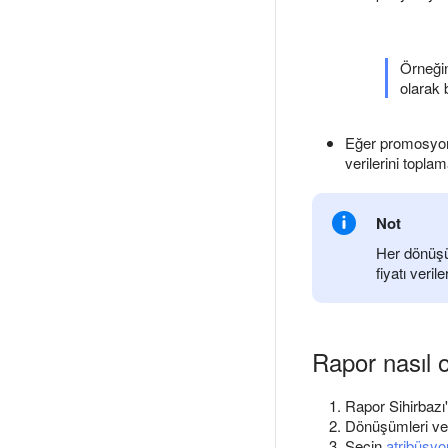
Örneğin
olarak b
Eğer promosyonu
verilerini topla
Not
Her dönüşü
fiyatı veril
Rapor nasıl o
Rapor Sihirbazı
Dönüşümleri ve 
Seçin
atribüsyo