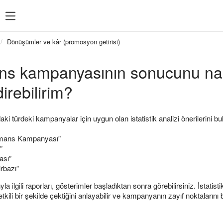
Sıkça arananlar
İstatistik
Sıkça arananlar
Dönüşümler ve kâr (promosyon getirisi)
sı
Feed yönetimi
ns kampanyasının sonucunu nas
reklam
Hedeflemeler
irebilirim?
Yeniden pazarlama
Direct Commander
i türdeki kampanyalar için uygun olan istatistik analizi önerilerini bu
ormans Kampanyası”
”
ası”
rbazı”
ilgili raporları, gösterimler başladıktan sonra görebilirsiniz. İstatisti
tkili bir şekilde çektiğini anlayabilir ve kampanyanın zayıf noktalarını b