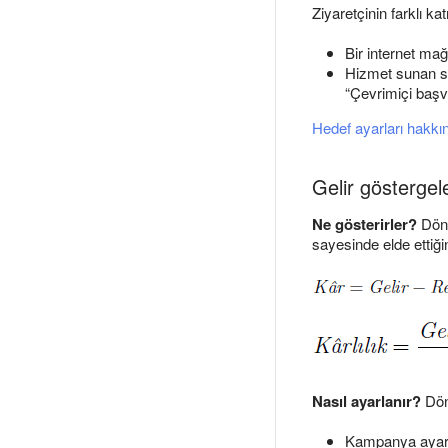
Ziyaretçinin farklı ka
Bir internet mağ
Hizmet sunan sit
“Çevrimiçi başvu
Hedef ayarları hakkınd
Gelir göstergele
Ne gösterirler?
Dönü
sayesinde elde ettiğini
Nasıl ayarlanır?
Dönü
Kampanya ayarla