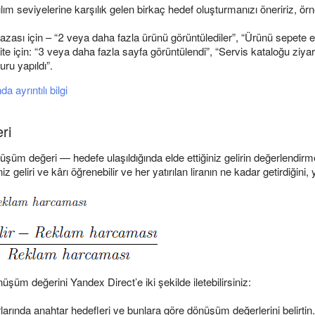
tılım seviyelerine karşılık gelen birkaç hedef oluşturmanızı öneririz, örn
azası için – “2 veya daha fazla ürünü görüntülediler”, “Ürünü sepete ek
e için: “3 veya daha fazla sayfa görüntülendi”, “Servis kataloğu ziyare
ru yapıldı”.
a ayrıntılı bilgi
ri
şüm değeri — hedefe ulaşıldığında elde ettiğiniz gelirin değerlendirme
z geliri ve kârı öğrenebilir ve her yatırılan liranın ne kadar getirdiğini, y
şüm değerini Yandex Direct’e iki şekilde iletebilirsiniz:
rında anahtar hedefleri ve bunlara göre dönüşüm değerlerini belirtin.