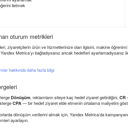
erini iletmek
nan oturum metrikleri
eleri, ziyaretçilerin ürün ve hizmetlerinize olan ilgisini, makine öğreni
, Yandex Metrica’yı bağladıysanız ancak hedefleri ayarlamadıysanız il
mlar hakkında daha fazla bilgi
rgeleri
terge
Dönüşüm
, reklamların siteye kaç hedef ziyaret getirdiğini,
CR
—
österge
CPA
— bir hedef ziyaret elde etmenin ortalama maliyetini göste
rlarda dönüşüm verilerini almak için, Yandex Metrica’da kampanyanızı
mleri ayarlayın.