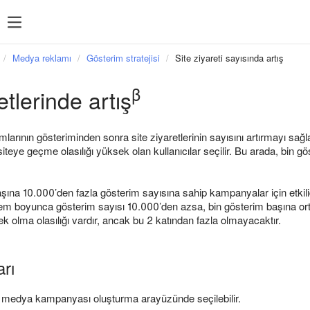
Sıkça arananlar
İstatistik
Sıkça arananlar
Medya reklamı
Gösterim stratejisi
Site ziyareti sayısında artış
sı
Feed yönetimi
β
etlerinde artış
reklam
Hedeflemeler
Yeniden pazarlama
mlarının gösteriminden sonra site ziyaretlerinin sayısını artırmayı sağl
Direct Commander
siteye geçme olasılığı yüksek olan kullanıcılar seçilir. Bu arada, bin g
şına 10.000’den fazla gösterim sayısına sahip kampanyalar için etkilid
nem boyunca gösterim sayısı 10.000’den azsa, bin gösterim başına orta
 olma olasılığı vardır, ancak bu 2 katından fazla olmayacaktır.
arı
ni medya kampanyası oluşturma arayüzünde seçilebilir.