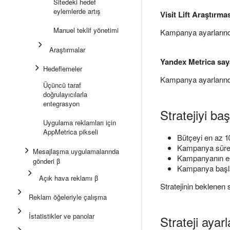
Sitedeki hedef
eylemlerde artış
Visit Lift Araştırma
Manuel teklif yönetimi
Kampanya ayarların
Araştırmalar
Yandex Metrica say
Hedeflemeler
Kampanya ayarlarınd
Üçüncü taraf
doğrulayıcılarla
entegrasyon
Stratejiyi ba
Uygulama reklamları için
AppMetrica pikseli
Bütçeyi en az 10
Kampanya süresi
Mesajlaşma uygulamalarında
Kampanyanın en 
gönderi β
Kampanya başla
Açık hava reklamı β
Stratejinin beklenen 
Reklam öğeleriyle çalışma
İstatistikler ve panolar
Strateji ayar