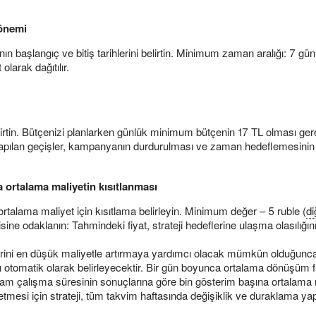
önemi
başlangıç ve bitiş tarihlerini belirtin. Minimum zaman aralığı: 7 gün (s
olarak dağıtılır.
irtin. Bütçenizi planlarken günlük minimum bütçenin 17 TL olması gere
yapılan geçişler, kampanyanın durdurulması ve zaman hedeflemesinin de
 ortalama maliyetin kısıtlanması
rtalama maliyet için kısıtlama belirleyin. Minimum değer – 5 ruble (
di
sine odaklanın: Tahmindeki fiyat, strateji hedeflerine ulaşma olasılığını 
lerini en düşük maliyetle artırmaya yardımcı olacak mümkün olduğunca
tı otomatik olarak belirleyecektir. Bir gün boyunca ortalama dönüşüm 
lam çalışma süresinin sonuçlarına göre bin gösterim başına ortalama m
mesi için strateji, tüm takvim haftasında değişiklik ve duraklama yap