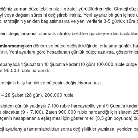
stediğiniz zaman düzeltebilirsiniz – strateji yürütülürken bile. Strateji
eyi veya dağıtım süresini değiştirebilirsiniz. Yeni ayarlar bir gün için
ik, stratejinin yeniden başlatılmasına ve yeni verilerle 3-5 günlük süre
ni değiştirirseniz, otomatik strateji belirtilen günde yeniden başlatılac
amlanmamışken
dönem ve bütçe değiştirildiğinde, ortalama günlük h
ınır. Yeni ayarlara göre hesaplanan günlük bütçe azalırsa, gösterimler g
panyada 1 Şubat’tan 10 Şubat’a kadar (10 gün) 100.000 ruble bütçe 
r 90.000 ruble harcandı.
ratejinin bitiş tarihini ve bütçesini değiştiriyorsunuz:
 – 28 Şubat (28 gün), 200.000 ruble.
 sistem günlük yaklaşık 7.100 ruble harcayabilir, yani 9 Şubat’a kad
 olacaktır (9 × 7.100). Zaten 900.000 ruble harcandığı için sistem 2
çenin hesaplananla eşleşmesi için gösterimleri (3,5 gün boyunca) du
ji ayarlarıyla tamamlandıktan sonra değişiklikler yapılırsa, yeniden 