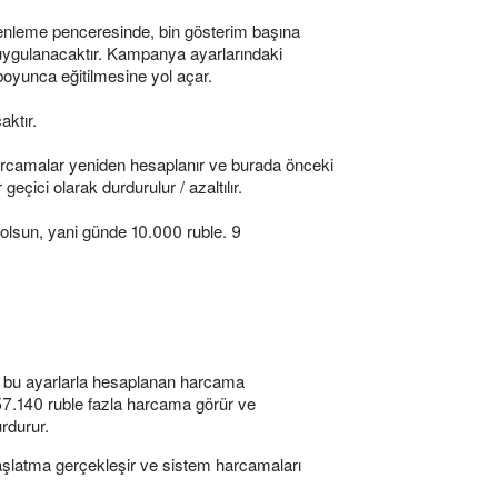
 düzenleme penceresinde, bin gösterim başına
de uygulanacaktır. Kampanya ayarlarındaki
 boyunca eğitilmesine yol açar.
aktır.
arcamalar yeniden hesaplanır ve burada önceki
eçici olarak durdurulur / azaltılır.
olsun, yani günde 10.000 ruble. 9
ar bu ayarlarla hesaplanan harcama
57.140 ruble fazla harcama görür ve
rdurur.
başlatma gerçekleşir ve sistem harcamaları