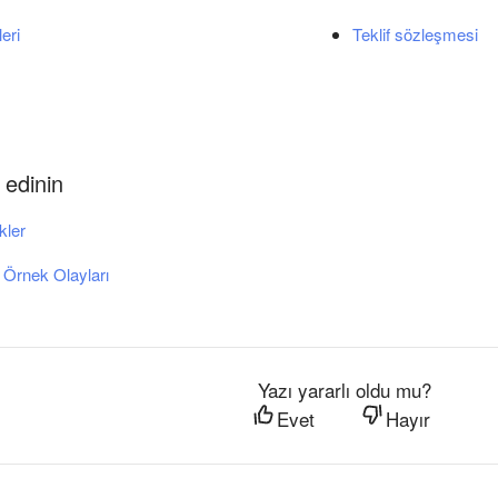
eri
Teklif sözleşmesi
 edinin
ikler
 Örnek Olayları
Yazı yararlı oldu mu?
Evet
Hayır