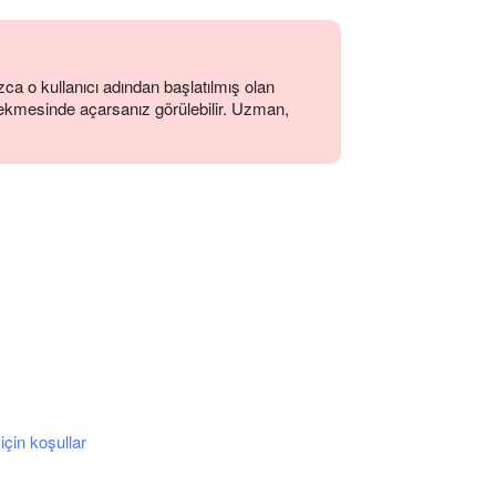
zca o kullanıcı adından başlatılmış olan
ekmesinde açarsanız görülebilir. Uzman,
çin koşullar