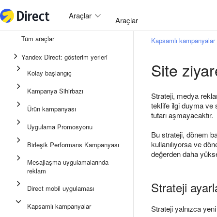
Araçlar
Araçlar
Tüm araçlar
Kapsamlı kampanyalar
Birleşik Performans Kampanya
Yandex Direct: gösterim yerleri
Site ziyar
Mesajlaşma uygulamalarında 
Kolay başlangıç
Uygulama Promosyonu
Kampanya Sihirbazı
Strateji, medya rekla
Medya reklamı
teklife ilgi duyma ve 
Ürün kampanyası
tutarı aşmayacaktır.
Kampanya Sihirbazı
Uygulama Promosyonu
Bu strateji, dönem ba
Ürün kampanyası
kullanılıyorsa ve dö
Birleşik Performans Kampanyası
Kolay Başlangıç
değerden daha yüksek
Mesajlaşma uygulamalarında
reklam
Strateji ayarl
Direct mobil uygulaması
Kapsamlı kampanyalar
Strateji yalnızca ye