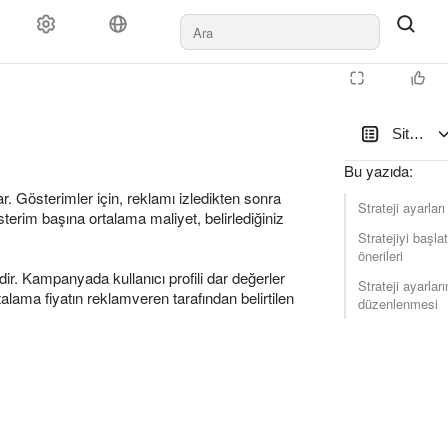
ler
Ödeme şekli
Kurallar ve moderasyon
Ajanslara
Destek
Site ziy
Bu yazıda
:
ar. Gösterimler için, reklamı izledikten sonra
Strateji ayarları
österim başına ortalama maliyet, belirlediğiniz
Stratejiyi başl
önerileri
ir. Kampanyada kullanıcı profili dar değerler
Strateji ayarları
lama fiyatın reklamveren tarafından belirtilen
düzenlenmesi