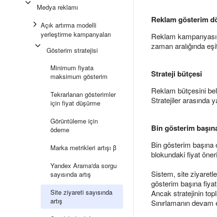
Medya reklamı
Reklam gösterim d
Açık artırma modelli
yerleştirme kampanyaları
Reklam kampanyasının 
zaman aralığında eşit 
Gösterim stratejisi
Minimum fiyata
Strateji bütçesi
maksimum gösterim
Reklam bütçesini bel
Tekrarlanan gösterimler
Stratejiler arasında 
için fiyat düşürme
Görüntüleme için
Bin gösterim başına
ödeme
Bin gösterim başına o
Marka metrikleri artışı β
blokundaki fiyat öneri
Yandex Arama'da sorgu
Sistem, site ziyaret
sayısında artış
gösterim başına fiya
Site ziyareti sayısında
Ancak stratejinin top
artış
Sınırlamanın devam et