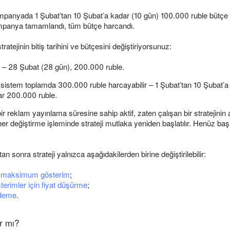
panyada 1 Şubat’tan 10 Şubat’a kadar (10 gün) 100.000 ruble bütçe 
mpanya tamamlandı, tüm bütçe harcandı.
tratejinin bitiş tarihini ve bütçesini değiştiriyorsunuz:
 – 28 Şubat (28 gün), 200.000 ruble.
 sistem toplamda 300.000 ruble harcayabilir – 1 Şubat’tan 10 Şubat’
ar 200.000 ruble.
 bir reklam yayınlama süresine sahip aktif, zaten çalışan bir stratejinin
e her değiştirme işleminde strateji mutlaka yeniden başlatılır. Henüz baş
n sonra strateji yalnızca aşağıdakilerden birine değiştirilebilir:
a maksimum gösterim
;
terimler için fiyat düşürme
;
ödeme
.
r mı?