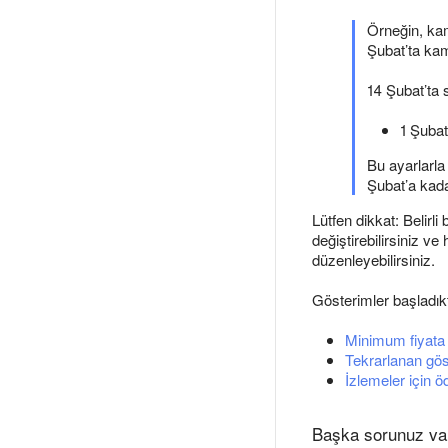
Örneğin, kam
Şubat’ta ka
14 Şubat’ta s
1 Şubat
Bu ayarlarla
Şubat’a kad
Lütfen dikkat: Belirli
değiştirebilirsiniz v
düzenleyebilirsiniz.
Gösterimler başladıkta
Minimum fiyat
Tekrarlanan gös
İzlemeler için 
Başka sorunuz va