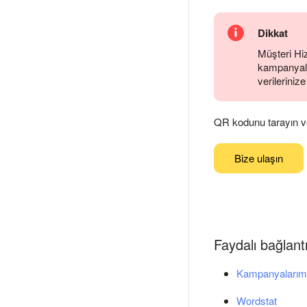
Dikkat
Müşteri Hiz
kampanyalar
verilerinize
QR kodunu tarayın ve
Bize ulaşın
Faydalı bağlantı
Kampanyalarım
Wordstat