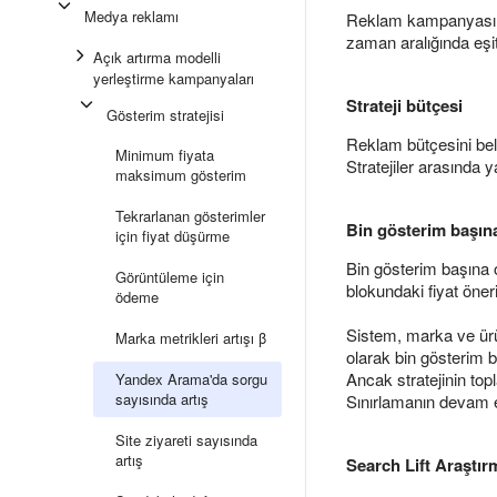
Medya reklamı
Reklam kampanyasının 
zaman aralığında eşit 
Açık artırma modelli
yerleştirme kampanyaları
Strateji bütçesi
Gösterim stratejisi
Reklam bütçesini bel
Minimum fiyata
Stratejiler arasında 
maksimum gösterim
Tekrarlanan gösterimler
Bin gösterim başına
için fiyat düşürme
Bin gösterim başına o
Görüntüleme için
blokundaki fiyat öneri
ödeme
Sistem, marka ve ürün
Marka metrikleri artışı β
olarak bin gösterim 
Ancak stratejinin top
Yandex Arama'da sorgu
sayısında artış
Sınırlamanın devam et
Site ziyareti sayısında
artış
Search Lift Araştır