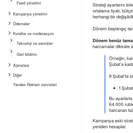
Feed yönetimi
Strateji ayarlarını i
ortalama fiyatı, bütç
Kampanya yönetimi
herhangi bir değişikl
Ödemeler
Dönem başlangıç tarihi
Kurallar ve moderasyon
Dönem henüz tam
Teknoloji ve servisler
harcamalar dikkate al
Geri bildirim
Örneğin, kam
Şubat’a kada
Ajanslara
Diğer
9 Şubat’ta st
Yandex Reklam servisleri
1 Şubat
Bu ayarlarla
64.000 ruble
harcanan büt
Kampanya eski strate
yeniden hesaplar.