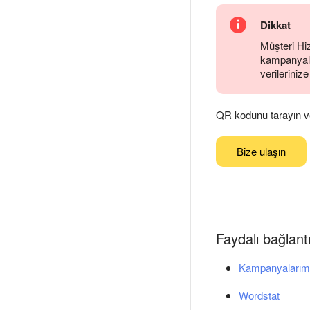
Dikkat
Müşteri Hiz
kampanyalar
verilerinize
QR kodunu tarayın ve
Bize ulaşın
Faydalı bağlantı
Kampanyalarım
Wordstat