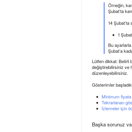
Örneğin, kam
Şubat’ta ka
14 Şubat’ta s
1 Şubat
Bu ayarlarla
Şubat’a kad
Lütfen dikkat: Belirli
değiştirebilirsiniz v
düzenleyebilirsiniz.
Gösterimler başladıkta
Minimum fiyat
Tekrarlanan gös
İzlemeler için 
Başka sorunuz va