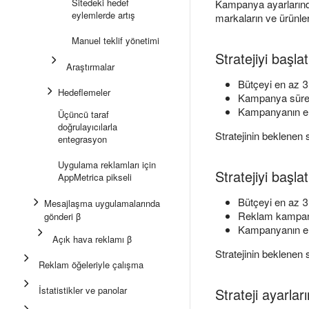
Sitedeki hedef
Kampanya ayarların
eylemlerde artış
markaların ve ürünleri
Manuel teklif yönetimi
Stratejiyi başla
Araştırmalar
Bütçeyi en az 30
Hedeflemeler
Kampanya süresi
Kampanyanın en 
Üçüncü taraf
doğrulayıcılarla
Stratejinin beklenen 
entegrasyon
Uygulama reklamları için
Stratejiyi başla
AppMetrica pikseli
Bütçeyi en az 30
Mesajlaşma uygulamalarında
Reklam kampanya
gönderi β
Kampanyanın en 
Açık hava reklamı β
Stratejinin beklenen 
Reklam öğeleriyle çalışma
İstatistikler ve panolar
Strateji ayarla