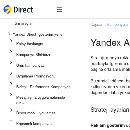
Araçlar
Araçlar
Tüm araçlar
Kapsamlı kampanyalar
Birleşik Performans Kampan
Yandex Direct: gösterim yerleri
Yandex Ar
Mesajlaşma uygulamalarında
Kolay başlangıç
Uygulama Promosyonu
Kampanya Sihirbazı
Strateji, medya rekla
Medya reklamı
markayla ilgilenme ol
Ürün kampanyası
başına ortalama maliy
Kampanya Sihirbazı
Uygulama Promosyonu
Bu strateji, dönem ba
Ürün kampanyası
kullanılıyorsa ve dö
Birleşik Performans Kampanyası
Kolay Başlangıç
değerden daha yüksek
Mesajlaşma uygulamalarında
reklam
Strateji ayarları
Direct mobil uygulaması
Kapsamlı kampanyalar
Reklam gösterim d