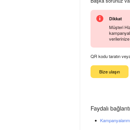
Başka sorunuz va
Dikkat
Müşteri Hiz
kampanyalar
verilerinize
QR kodu taratın veya g
Bize ulaşın
Faydalı bağlantı
Kampanyalarım