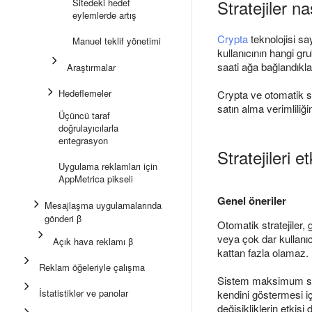
Stratejiler nas
Sitedeki hedef
eylemlerde artış
Crypta
teknolojisi say
Manuel teklif yönetimi
kullanıcının hangi gru
saati ağa bağlandıklar
Araştırmalar
Hedeflemeler
Crypta ve otomatik st
satın alma verimliliği
Üçüncü taraf
doğrulayıcılarla
entegrasyon
Stratejileri e
Uygulama reklamları için
AppMetrica pikseli
Genel öneriler
Mesajlaşma uygulamalarında
gönderi β
Otomatik stratejiler,
veya çok dar kullanıc
Açık hava reklamı β
kattan fazla olamaz.
Reklam öğeleriyle çalışma
Sistem maksimum sonu
İstatistikler ve panolar
kendini göstermesi i
değişikliklerin etkis