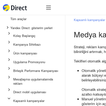
Araçlar
Araçlar
Tüm araçlar
Kapsamlı kampanyalar
Birleşik Performans Kampan
Yandex Direct: gösterim yerleri
Medya kam
Mesajlaşma uygulamalarında
Kolay Başlangıç
Uygulama Promosyonu
Kampanya Sihirbazı
Strateji, reklam kam
Medya reklamı
bilinirliğini artırm
Ürün kampanyası
Kampanya Sihirbazı
Teklifleri otomatik al
Uygulama Promosyonu
Ürün kampanyası
Otomatik yönetim
Birleşik Performans Kampanyası
Kolay Başlangıç
alarak bütçeyi e
Mesajlaşma uygulamalarında
belirleyebilirsini
reklam
Otomatik stratej
Direct mobil uygulaması
azaltıcı katsayıl
Manuel yönetimde
Kapsamlı kampanyalar
gösterim için açı