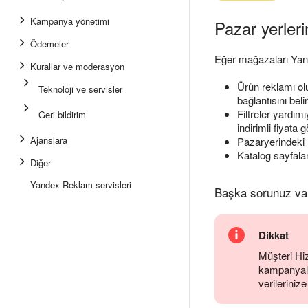
Kampanya yönetimi
Pazar yerleri
Ödemeler
Eğer mağazaları Yan
Kurallar ve moderasyon
Ürün reklamı ol
Teknoloji ve servisler
bağlantısını bel
Filtreler yardım
Geri bildirim
indirimli fiyata g
Ajanslara
Pazaryerindeki 
Katalog sayfalar
Diğer
Yandex Reklam servisleri
Başka sorunuz va
Dikkat
Müşteri Hiz
kampanyalar
verilerinize