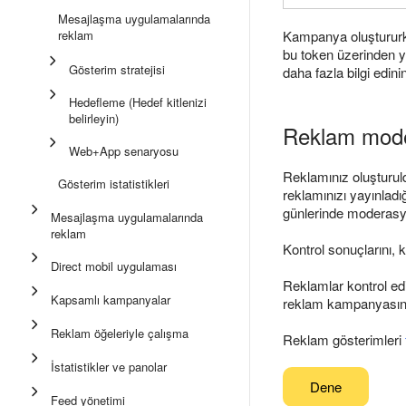
Mesajlaşma uygulamalarında
Kampanya oluştururke
reklam
bu token üzerinden yer
Gösterim stratejisi
daha fazla bilgi edini
Hedefleme (Hedef kitlenizi
belirleyin)
Reklam mode
Web+App senaryosu
Reklamınız oluşturuld
Gösterim istatistikleri
reklamınızı yayınladığ
günlerinde moderasyo
Mesajlaşma uygulamalarında
reklam
Kontrol sonuçlarını, 
Direct mobil uygulaması
Reklamlar kontrol edi
Kapsamlı kampanyalar
reklam kampanyasının
Reklam öğeleriyle çalışma
Reklam gösterimleri
İstatistikler ve panolar
Dene
Feed yönetimi