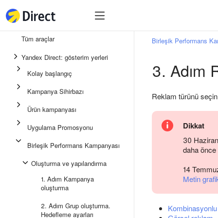
Araçlar
Araçlar
Tüm araçlar
Birleşik Performans K
Birleşik Performans Kampan
Yandex Direct: gösterim yerleri
3. Adım 
Mesajlaşma uygulamalarında
Kolay başlangıç
Uygulama Promosyonu
Kampanya Sihirbazı
Reklam türünü seçin 
Medya reklamı
Ürün kampanyası
Kampanya Sihirbazı
Dikkat
Uygulama Promosyonu
Ürün kampanyası
30 Haziran 
Birleşik Performans Kampanyası
daha önce 
Kolay Başlangıç
Oluşturma ve yapılandırma
14 Temmuz'
Metin graf
1. Adım Kampanya
oluşturma
2. Adım Grup oluşturma.
Kombinasyonlu
Hedefleme ayarları
Görsel reklam