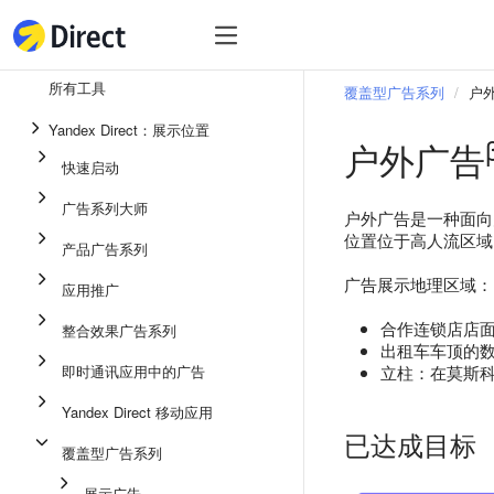
工具
热
工具
所有工具
覆盖型广告系列
户外
整合效果广告系列
Yandex Direct：展示位置
户外广告
即时通讯应用中的广告
快速启动
应用推广
广告系列大师
户外广告是一种面向
展示广告
位置位于高人流区域
产品广告系列
广告系列大师
广告展示地理区域：
应用推广
产品广告系列
合作连锁店店
整合效果广告系列
快速启动
出租车车顶的
即时通讯应用中的广告
立柱：在莫斯
Yandex Direct 移动应用
已达成目标
覆盖型广告系列
展示广告