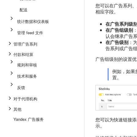
您可以在广告系列、
配送
相应字段。
统计数据和仪表板
在广告系列级
在广告组级别
管理 feed 文件
认会继承广告
在广告级别
：
管理广告系列
告系列或广告
付款和结算
广告组级别的设置优
规则和审核
例如，如果
技术和服务
置。
反馈
对于代理机构
其他
您可以为快速链接添
Yandex 广告服务
示。