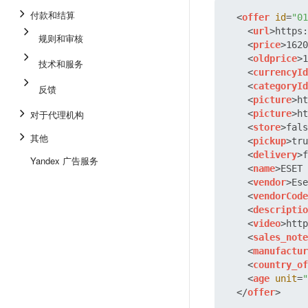
付款和结算
<
offer
id
=
"01
<
url
>
https:
规则和审核
<
price
>
1620
<
oldprice
>
1
技术和服务
<
currencyId
<
categoryId
反馈
<
picture
>
ht
对于代理机构
<
picture
>
ht
<
store
>
fals
其他
<
pickup
>
tru
<
delivery
>
f
Yandex 广告服务
<
name
>
ESET 
<
vendor
>
Ese
<
vendorCode
<
descriptio
<
video
>
http
<
sales_note
<
manufactur
<
country_of
<
age
unit
=
"
</
offer
>