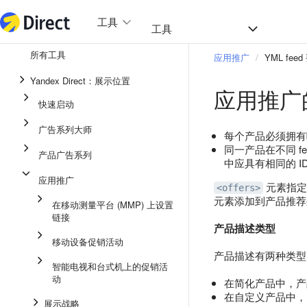
工具
热门
工具
所有工具
应用推广
YML fee
整合效果广告系列
Yandex Direct：展示位置
应用推广的
即时通讯应用中的广告
快速启动
应用推广
广告系列大师
每个产品必须拥有唯
展示广告
同一产品在不同 feed
产品广告系列
中应具有相同的 I
广告系列大师
应用推广
元素指定
<offers>
产品广告系列
元素添加到产品推荐
在移动测量平台 (MMP) 上设置
链接
快速启动
产品描述类型
移动设备促销活动
产品描述有两种类型
智能电视和台式机上的促销活
动
在简化产品中，
在自定义产品中，
展示战略