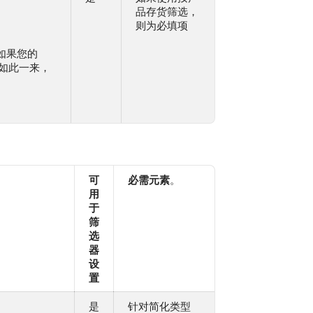
品存货筛选，
则为必填项
 如果您的
 如此一来，
可
必需元素
。
用
于
筛
选
器
设
置
是
针对简化类型