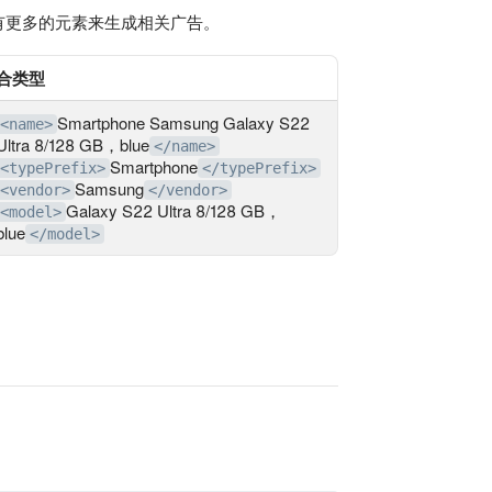
有更多的元素来生成相关广告。
合类型
Smartphone Samsung Galaxy S22
<name>
Ultra 8/128 GB，blue
</name>
Smartphone
<typePrefix>
</typePrefix>
Samsung
<vendor>
</vendor>
Galaxy S22 Ultra 8/128 GB，
<model>
blue
</model>