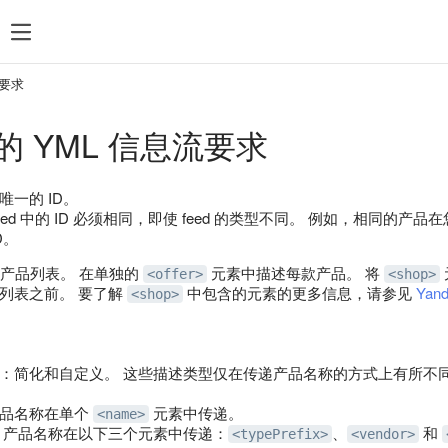
搜索
统计数据
付款
规则和审核
热门搜索
d 要求
管理 feed 文件
 YML 信息流要求
定位
再营销
一的 ID。
Direct Commander
 中的 ID 必须相同，即使 feed 的类型不同。 例如，相同的产品在您的 Yandex
D。
产品列表。 在单独的
元素中描述每款产品。 将
<offer>
<shop>
列表之前。 要了解
中包含的元素的更多信息，请参见
Yan
<shop>
：简化和自定义。 这些描述类型仅在传递产品名称的方式上有所不
产品名称在单个
元素中传递。
<name>
 产品名称在以下三个元素中传递：
、
和
<typePrefix>
<vendor>