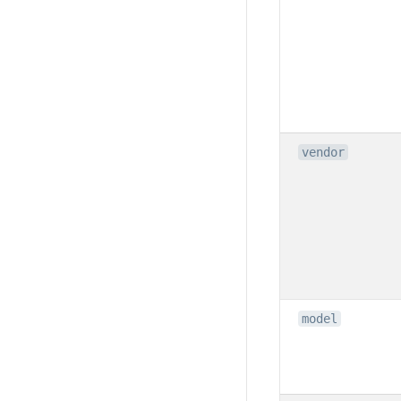
vendor
model