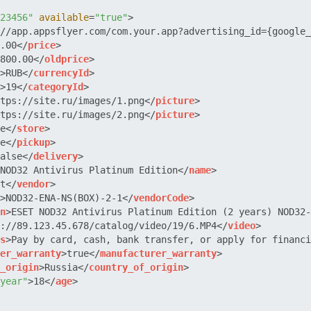
23456"
available
=
"true"
>
//app.appsflyer.com/com.your.app?advertising_id={google_
.00
</
price
>
800.00
</
oldprice
>
>
RUB
</
currencyId
>
>
19
</
categoryId
>
tps://site.ru/images/1.png
</
picture
>
tps://site.ru/images/2.png
</
picture
>
e
</
store
>
e
</
pickup
>
alse
</
delivery
>
NOD32 Antivirus Platinum Edition
</
name
>
t
</
vendor
>
>
NOD32-ENA-NS(BOX)-2-1
</
vendorCode
>
n
>
ESET NOD32 Antivirus Platinum Edition (2 years) NOD32-
://89.123.45.678/catalog/video/19/6.MP4
</
video
>
s
>
Pay by card, cash, bank transfer, or apply for financi
er_warranty
>
true
</
manufacturer_warranty
>
_origin
>
Russia
</
country_of_origin
>
year"
>
18
</
age
>