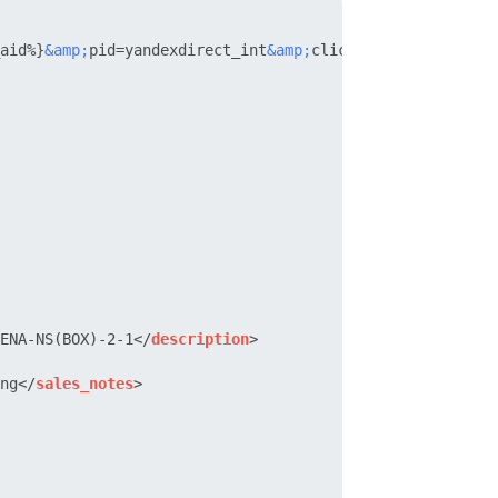
aid%}
&amp;
pid=yandexdirect_int
&amp;
clickid=%{logid}
&amp;
ENA-NS(BOX)-2-1
</
description
>
ng
</
sales_notes
>