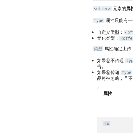
元素的
属
<offer>
属性只能有一
type
自定义类型：
<of
简化类型：
<offe
属性确定上传 fe
类型
如果您不传递
ty
告。
如果您传递
type
品将被忽略，且不
属性
id