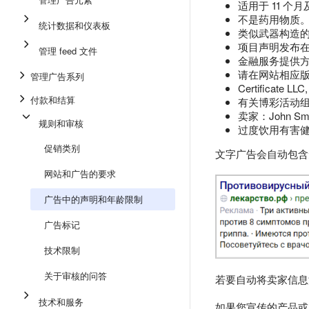
适用于 11 
不是药用物质
统计数据和仪表板
类似武器构造
项目声明发布
管理 feed 文件
金融服务提供方：“
请在网站相应版
管理广告系列
Certificate L
付款和结算
有关博彩活动
卖家：John Smi
规则和审核
过度饮用有害
促销类别
文字广告会自动包含
网站和广告的要求
广告中的声明和年龄限制
广告标记
技术限制
关于审核的问答
若要自动将卖家信息
技术和服务
如果您宣传的产品或