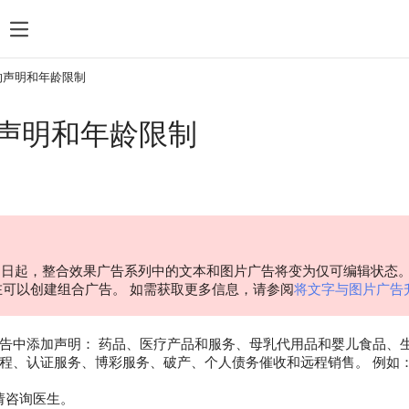
搜索
统计数据
付款
规则和审核
热门搜索
的声明和年龄限制
管理 feed 文件
声明和年龄限制
定位
再营销
Direct Commander
 30 日起，整合效果广告系列中的文本和图片广告将变为仅可编辑状
在可以创建组合广告。 如需获取更多信息，请参阅
将文字与图片广告
告中添加声明： 药品、医疗产品和服务、母乳代用品和婴儿食品、
程、认证服务、博彩服务、破产、个人债务催收和远程销售。 例如
请咨询医生。