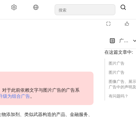
对于代理机构
支持
广告中
在这篇文章中
:
图片广告
图片广告
图像广告、展
广告中的声明
态。 对于此前依赖文字与图片广告的广告系
升级为组合广告
。
有问题吗？
生物添加剂、类似武器构造的产品、金融服务、
：