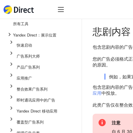
工具
热
工具
所有工具
悲剧内容
整合效果广告系列
Yandex Direct：展示位置
即时通讯应用中的广告
快速启动
包含悲剧内容的广告在 Y
应用推广
广告系列大师
您的广告必须格式正确
展示广告
的原因。
产品广告系列
广告系列大师
例如，如果
应用推广
产品广告系列
包含悲剧内容的广告仅
整合效果广告系列
应用
中投放。
快速启动
即时通讯应用中的广告
此类广告仅在整合效
Yandex Direct 移动应用
覆盖型广告系列
注意
自 6 月
管理广告元素