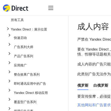
工具
热
工具
所有工具
成人内容
整合效果广告系列
Yandex Direct：展示位置
即时通讯应用中的广告
快速启动
严禁在 Yandex Di
应用推广
广告系列大师
要在 Yandex 
展示广告
情、性聊等话题相关
产品广告系列
广告系列大师
成人内容的广告只能
应用推广
产品广告系列
此类别广告无法作为搜
整合效果广告系列
快速启动
即时通讯应用中的广告
俄罗斯
白俄罗斯
Yandex Direct 移动应用
要宣传按摩，必须提
覆盖型广告系列
其他网站和广告要求
管理广告元素