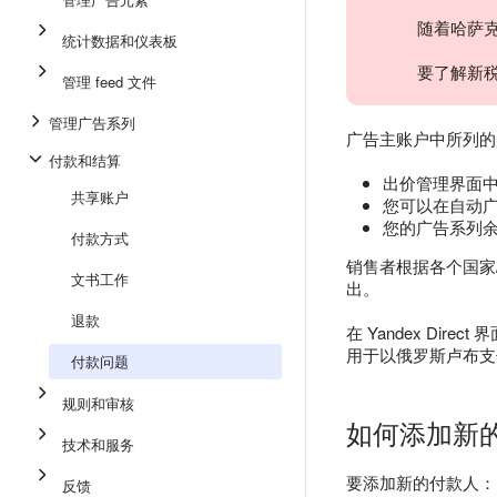
随着哈萨克
统计数据和仪表板
要了解新
管理 feed 文件
管理广告系列
广告主账户中所列的
付款和结算
出价管理界面
共享账户
您可以在自动
您的广告系列
付款方式
销售者根据各个国家
文书工作
出。
退款
在 Yandex Di
用于以俄罗斯卢布支
付款问题
规则和审核
如何添加新
技术和服务
要添加新的付款人：
反馈