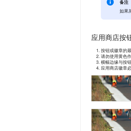
备注
如果
应用商店按
按钮或徽章的最大尺
请勿使用黄色作
横幅边缘与按钮之
应用商店徽章