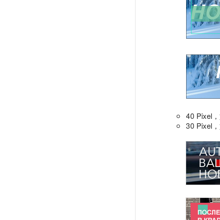
40 Pi
30 Pi