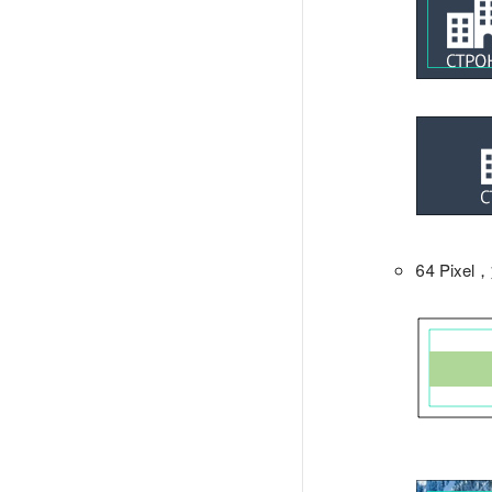
64 Pi