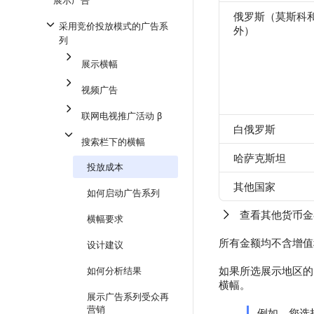
俄罗斯（莫斯科
采用竞价投放模式的广告系
外）
列
展示横幅
视频广告
联网电视推广活动 β
白俄罗斯
搜索栏下的横幅
哈萨克斯坦
投放成本
其他国家
如何启动广告系列
查看其他货币金
横幅要求
所有金额均不含增值
设计建议
如果所选展示地区的
如何分析结果
横幅。
展示广告系列受众再
营销
例如，您选