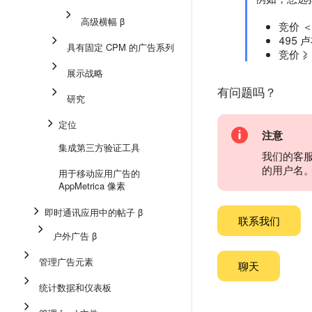
高级横幅 β
竞价 
495 
具有固定 CPM 的广告系列
竞价 
展示战略
有问题吗？
研究
定位
注意
集成第三方验证工具
我们的客
的用户名
用于移动应用广告的
AppMetrica 像素
即时通讯应用中的帖子 β
联系我们
户外广告 β
管理广告元素
聊天
统计数据和仪表板