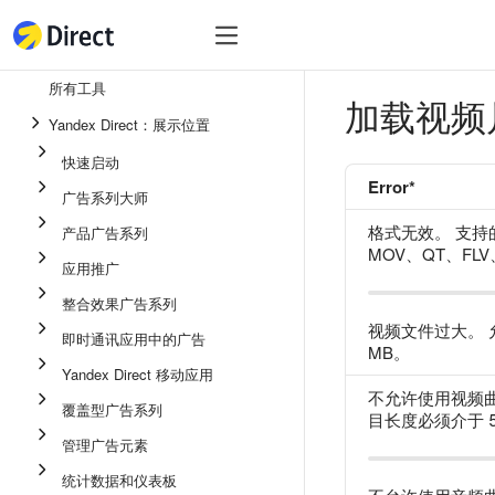
工具
热
工具
所有工具
加载视频
整合效果广告系列
Yandex Direct：展示位置
即时通讯应用中的广告
快速启动
Error*
应用推广
广告系列大师
展示广告
格式无效。 支持
产品广告系列
MOV、QT、FLV
应用推广
广告系列大师
整合效果广告系列
产品广告系列
视频文件过大。 
即时通讯应用中的广告
快速启动
MB。
Yandex Direct 移动应用
不允许使用视频曲目长
覆盖型广告系列
目长度必须介于 5
管理广告元素
统计数据和仪表板