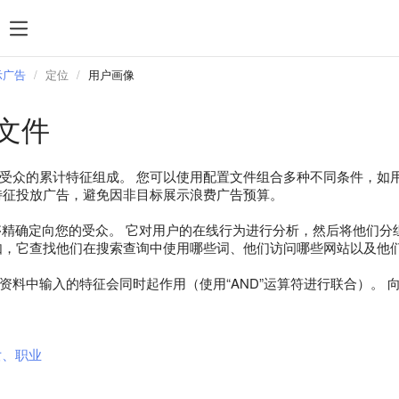
搜索
统计数据
付款
规则和审核
热门搜索
示广告
定位
用户画像
管理 feed 文件
文件
定位
再营销
受众的累计特征组成。 您可以使用配置文件组合多种不同条件，如
Direct Commander
特征投放广告，避免因非目标展示浪费广告预算。
精确定向您的受众。 它对用户的在线行为进行分析，然后将他们分组。 
如，它查找他们在搜索查询中使用哪些词、他们访问哪些网站以及他
资料中输入的特征会同时起作用（使用“AND”运算符进行联合）。
女、职业