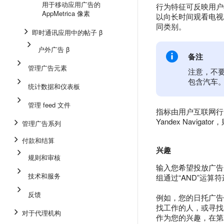
用于移动应用广告的
行为特征可反映用户
AppMetrica 像素
以向长时间观看电视或
同类别。
即时通讯应用中的帖子 β
户外广告 β
备注
管理广告元素
注意，不
包含汽车
统计数据和仪表板
管理 feed 文件
指标由用户互联网行为
Yandex Navi
管理广告系列
付款和结算
兴趣
规则和审核
输入您希望投放广告
技术和服务
组通过“AND”运算
反馈
例如，您的日托广告
找工作的人，或寻找
对于代理机构
作为您的兴趣，在第