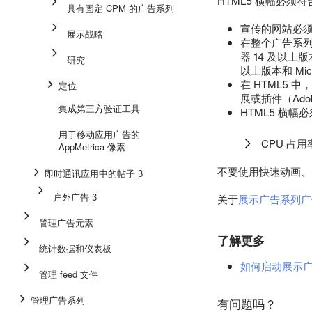
HTML5 横幅必须符合 
具有固定 CPM 的广告系列
宣传的网站必须
展示战略
在整个广告系列
器 14 及以上版本、
研究
以上版本和 Micro
在 HTML5
定位
展或插件（Ado
集成第三方验证工具
HTML5 横幅
用于移动应用广告的
CPU 占
AppMetrica 像素
不要使用快速动画、
即时通讯应用中的帖子 β
户外广告 β
关于
展示广告系列广
管理广告元素
了解更多
统计数据和仪表板
如何启动展示
管理 feed 文件
管理广告系列
有问题吗？