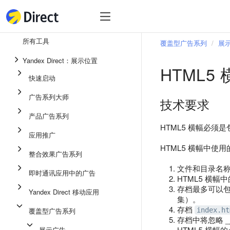
工具
热
工具
所有工具
覆盖型广告系列
展
整合效果广告系列
Yandex Direct：展示位置
HTML5
即时通讯应用中的广告
快速启动
应用推广
广告系列大师
技术要求
展示广告
产品广告系列
广告系列大师
HTML5 横幅必须是包
应用推广
产品广告系列
HTML5 横幅中
整合效果广告系列
快速启动
文件和目录名
即时通讯应用中的广告
HTML5 横
存档最多可以包含
Yandex Direct 移动应用
集）。
存档
覆盖型广告系列
index.ht
存档中将忽略 _
HTML5 横幅
展示广告