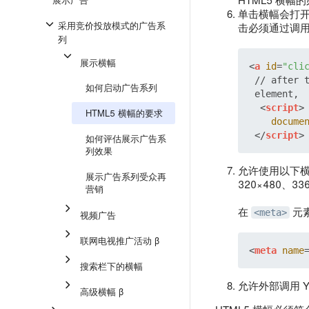
单击横幅会打
采用竞价投放模式的广告系
击必须通过调
列
展示横幅
<
a
id
=
"cli
 // after 
如何启动广告系列
 element,  
<
script
>
HTML5 横幅的要求
docume
</
script
>
如何评估展示广告系
列效果
允许使用以下横幅尺
展示广告系列受众再
320×480、33
营销
在
元
<meta>
视频广告
联网电视推广活动 β
<
meta
name
搜索栏下的横幅
允许外部调用 Y
高级横幅 β