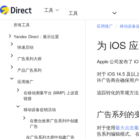
工具
热门
工具
所有工具
应用推广
移动设备
整合效果广告系列
Yandex Direct：展示位置
为 iOS
即时通讯应用中的广告
快速启动
应用推广
广告系列大师
Apple 公司发布了 i
展示广告
产品广告系列
对于 iOS 14.
广告系列大师
许广告商在确保用户
应用推广
产品广告系列
追踪转化的常规方法
在移动测量平台 (MMP) 上设置
链接
快速启动
移动设备促销活动
广告系列的
在整合效果广告系列中创建
广告
对于使用
最大点击量
告系列编辑模式。 
在广告系列大师中创建广告