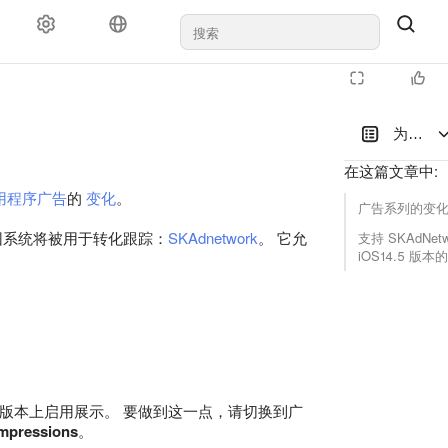
对于代理机构
支持
为 iO
在这篇文章中
:
用程序广告
的
变化
。
广告系列的变
的归因系统将被用于转化跟踪：
SKAdnetwork
。 它允
支持 SKAdNetw
iOS14.5 版
5 及以上版本上启用展示。 要做到这一点，请切换到广
pressions
。