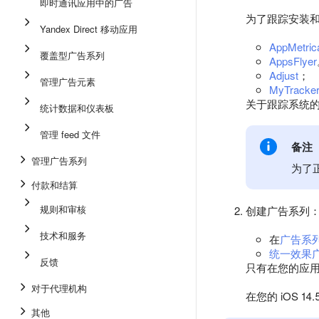
即时通讯应用中的广告
为了跟踪安装和广
Yandex Direct 移动应用
AppMetric
覆盖型广告系列
AppsFlyer
Adjust
；
管理广告元素
MyTracke
关于跟踪系统
统计数据和仪表板
管理 feed 文件
备注
管理广告系列
为了正
付款和结算
规则和审核
创建广告系列
技术和服务
在
广告系
统一效果
反馈
只有在您的应
对于代理机构
在您的 iOS 
其他