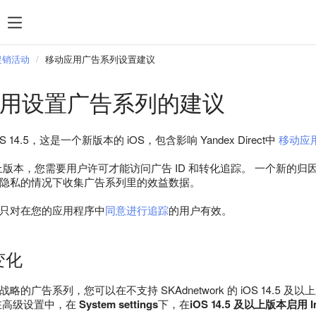
搜索
统计数据
付款
规则和审核
热门搜索
促销活动
移动应用广告系列设置建议
管理 feed 文件
 应用设置广告系列的建议
定位
再营销
OS 14.5，这是一个新版本的 iOS，包含影响 Yandex Direct中
移动应
Direct Commander
5 及以上版本，您需要用户许可才能访问广告 ID 和转化追踪。 一个新
隐私的情况下收集广告系列里的效益数据。
只对在您的应用程序中
同意进行追踪
的用户有效。
变化
战略的广告系列，您可以在不支持 SKAdnetwork 的 iOS 14.
在高级设置中，在
System settings
下，在
iOS 14.5 及以上版本启用 Im