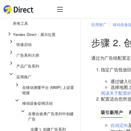
工具
热
工具
所有工具
应用推广
移动设备
整合效果广告系列
Yandex Direct：展示位置
步骤 2.
即时通讯应用中的广告
快速启动
应用推广
广告系列大师
通过为广告组配置定
展示广告
产品广告系列
指定广告投放
广告系列大师
应用推广
通过键入位置
产品广告系列
选择地图
在移动测量平台 (MMP) 上设置
链接
快速启动
阅读关于配置
配置适合您所
移动设备促销活动
吸引新用户
在整合效果广告系列中创建
广告
自动定向
步骤 1. 创建广告系列
Yande