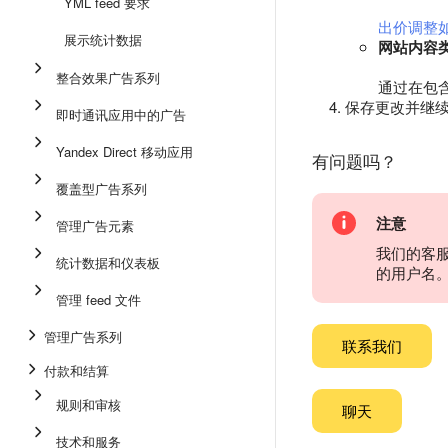
YML feed 要求
出价调整
展示统计数据
网站内容
整合效果广告系列
通过在包含
保存更改并继
即时通讯应用中的广告
Yandex Direct 移动应用
有问题吗？
覆盖型广告系列
注意
管理广告元素
我们的客
统计数据和仪表板
的用户名
管理 feed 文件
管理广告系列
联系我们
付款和结算
规则和审核
聊天
技术和服务