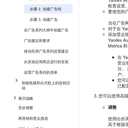
检查设置
步骤 2. 创建广告组
要使您的
步骤 3. 创建广告
当在广告
对于在 Y
在广告系列大师中创建广告
添加受众
Yande
广告建议和要求
Metrica 和
移动应用广告系列设置建议
在 
从其他应用商店进行的安装
受众
分。
设置广告系列的清单
户。
您可
智能电视和台式机上的促销活
已配
动
您可以使用高
展示战略
调整
竞价调整
再营销和受众挑选
使用出价
高于根据